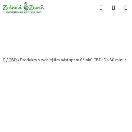
Přejít
Hledat
NÁKU
na
KOŠÍK
obsah
Domů
/
CBD
/
Produkty s rychlejším nástupem účinků CBD: Do 30 minut