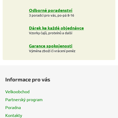
Odborné poradenství
3 poradci pro vás, po-pá 8-16
Dárek ke každé objednávce
Vzorky čajů, proteinů a další
Garance spokojenosti
Výměna zboží či vrácení peněz
Z
á
Informace pro vás
p
a
Velkoobchod
t
Partnerský program
í
Poradna
Kontakty