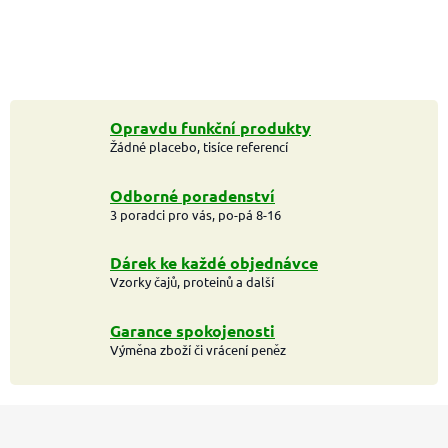
Opravdu funkční produkty
Žádné placebo, tisíce referencí
Odborné poradenství
3 poradci pro vás, po-pá 8-16
Dárek ke každé objednávce
Vzorky čajů, proteinů a další
Garance spokojenosti
Výměna zboží či vrácení peněz
Z
á