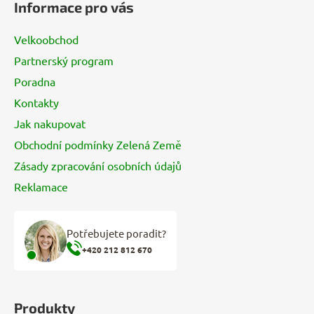
Informace pro vás
p
a
Velkoobchod
t
Partnerský program
í
Poradna
Kontakty
Jak nakupovat
Obchodní podmínky Zelená Země
Zásady zpracování osobních údajů
Reklamace
Potřebujete poradit?
+420 212 812 670
Produkty