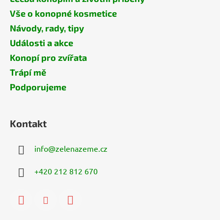
Vše o konopné kosmetice
Návody, rady, tipy
Události a akce
Konopí pro zvířata
Trápí mě
Podporujeme
Kontakt
info
@
zelenazeme.cz
+420 212 812 670