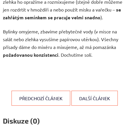
zlehka ho opražíme a rozmixujeme (stejně dobře můžeme
jen rozdrtit v hmoždíři a nebo použít misku a vařečku –
se
zahřátým semínkem se pracuje velmi snadno
).
Bylinky omyjeme, zbavíme přebytečné vody (v misce na
salát nebo zlehka vysušíme papírovou utěrkou). Všechny
přísady dáme do mixéru a mixujeme, až má pomazánka
požadovanou konzistenci
. Dochutíme solí.
PŘEDCHOZÍ ČLÁNEK
DALŠÍ ČLÁNEK
Diskuze (0)