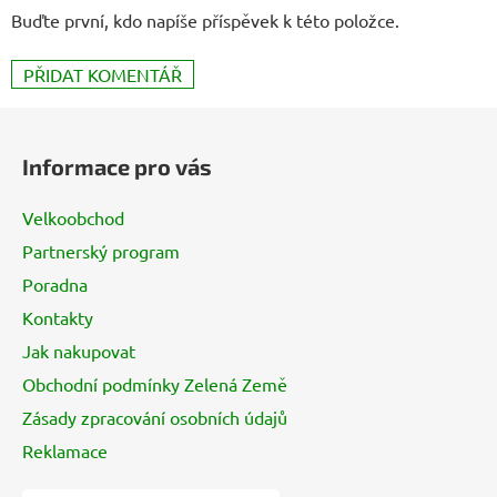
Buďte první, kdo napíše příspěvek k této položce.
PŘIDAT KOMENTÁŘ
Z
á
Informace pro vás
p
a
Velkoobchod
t
Partnerský program
í
Poradna
Kontakty
Jak nakupovat
Obchodní podmínky Zelená Země
Zásady zpracování osobních údajů
Reklamace