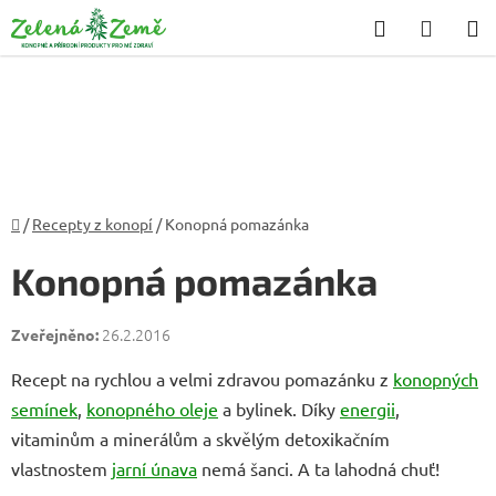
Přejít
Hledat
NÁKU
na
KOŠÍK
obsah
Domů
/
Recepty z konopí
/
Konopná pomazánka
Konopná pomazánka
26.2.2016
Recept na rychlou a velmi zdravou pomazánku z
konopných
semínek
,
konopného oleje
a bylinek. Díky
energii
,
vitaminům a minerálům a skvělým detoxikačním
vlastnostem
jarní únava
nemá šanci. A ta lahodná chuť!