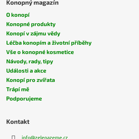
Konopný magazín
O konopí
Konopné produkty
Konopí v zájmu vědy
Léčba konopím a životní příběhy
Vše o konopné kosmetice
Návody, rady, tipy
Události a akce
Konopí pro zvířata
Trápí mě
Podporujeme
Kontakt
info
@
zelenazeme.cz