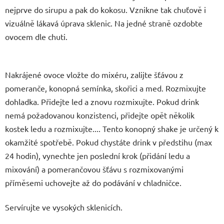
nejprve do sirupu a pak do kokosu. Vznikne tak chuťově i
vizuálně lákavá úprava sklenic. Na jedné straně ozdobte
ovocem dle chuti.
Nakrájené ovoce vložte do mixéru, zalijte šťávou z
pomeranče, konopná semínka, skořici a med. Rozmixujte
dohladka. Přidejte led a znovu rozmixujte. Pokud drink
nemá požadovanou konzistenci, přidejte opět několik
kostek ledu a rozmixujte.... Tento konopný shake je určený k
okamžité spotřebě. Pokud chystáte drink v předstihu (max
24 hodin), vynechte jen poslední krok (přidání ledu a
mixování) a pomerančovou šťávu s rozmixovanými
příměsemi uchovejte až do podávání v chladničce.
Servírujte ve vysokých sklenicích.