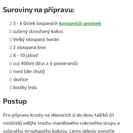
Suroviny na přípravu:
5 - 6 lžiček loupaných
konopných semínek
sušený strouhaný kokos
Velký oloupaný banán
2 oloupaná kiwi
8 - 10 jahod
cca 400ml džus z 6 pomerančů
med (dle chuti)
skořice
kostky ledu
Postup
Pro přípravu krusty na sklenicích si do dvou talířků (či
mističek) odlijte trochu mandlového cukrového sirupu a
sušeného strouhaného kokosu. Lemy sklenic ponořte