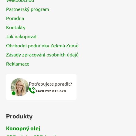
t
Partnerský program
í
Poradna
Kontakty
Jak nakupovat
Obchodní podmínky Zelená Země
Zásady zpracování osobních údajů
Reklamace
Potřebujete poradit?
+420 212 812 670
Produkty
Konopný olej