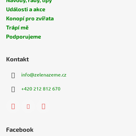
Návody, rady, tipy
Události a akce
Konopí pro zvířata
Trápí mě
Podporujeme
Kontakt
info
@
zelenazeme.cz
+420 212 812 670
Facebook