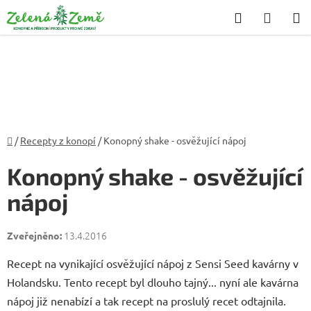
Přejít
Hledat
NÁKU
na
KOŠÍK
obsah
Domů
/
Recepty z konopí
/
Konopný shake - osvěžující nápoj
Konopný shake - osvěžující
nápoj
13.4.2016
Recept na vynikající osvěžující nápoj z Sensi Seed kavárny v
Holandsku. Tento recept byl dlouho tajný... nyní ale kavárna
nápoj již nenabízí a tak recept na proslulý recet odtajnila.