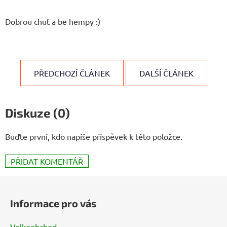
Dobrou chuť a be hempy :)
PŘEDCHOZÍ ČLÁNEK
DALŠÍ ČLÁNEK
Diskuze (0)
Buďte první, kdo napíše příspěvek k této položce.
PŘIDAT KOMENTÁŘ
Z
á
Informace pro vás
p
a
Velkoobchod