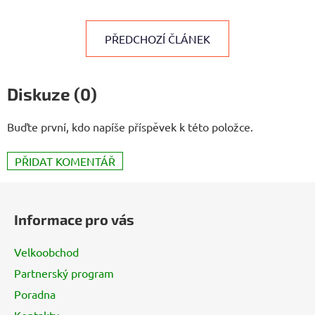
PŘEDCHOZÍ ČLÁNEK
Diskuze (0)
Buďte první, kdo napíše příspěvek k této položce.
PŘIDAT KOMENTÁŘ
Z
á
Informace pro vás
p
a
Velkoobchod
t
Partnerský program
í
Poradna
Kontakty