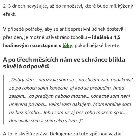
2–3 dnech navyšujte, až do množství, které bude mít kýžený
efekt.
V případě potřeby, aby se antidepresivní účinek dostavil i
přes den, je možné užívat ráno tobolku –
ideálně s 1,5
hodinovým rozestupem s
léky
, pokud nějaké berete.
A po třech měsících nám ve schránce blikla
skvělá odpověď:
„Dobry den... neozvala som sa... no chcem vam podakovat
ze po rokoch spim konecne, aj ked sa prebudim, hned
zaspim... co predtym nebolo mozne... konecne som neni
unavena po noci... velmi vam dakujem. Momentalne som
uz bez nicoho... lebo som uz aj bez toho mozem spat...
douzivala som a spim ako s tym :)"
A to je skvělá zpráva! Děkujeme za tuto zpětnou vazbu!