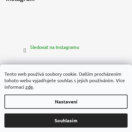
Sledovat na Instagramu
Tento web používá soubory cookie. Dalším procházením
tohoto webu vyjadřujete souhlas s jejich používáním. Více
informací
zde
.
Nastavení
Vytvořil Shoptet Premium
Copyright 2026
Zelená Země
. Všechna práva vyhrazena.
Souhlasím
Upravit nastavení cookies
Používáme
ověření věku Adulto