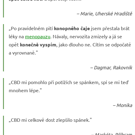
– Marie, Uherské Hradiště
„Po pravidelném pití
konopného čaje
jsem přestala brát
léky na
menopauzu
. Návaly, nervozita zmizely a já se
opět
konečně vyspím
, jako dlouho ne. Cítím se odpočatě
a vyrovnaně."
– Dagmar, Rakovník
„CBD mi pomohlo při potížích se spánkem, spí se mi teď
mnohem lépe."
– Monika
„CBD mi celkově dost zlepšilo spánek."
– Markéta, Příbram