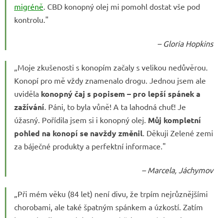
migréně
. CBD konopný olej mi pomohl dostat vše pod
kontrolu."
– Gloria Hopkins
„Moje zkušenosti s konopím začaly s velikou nedůvěrou.
Konopí pro mě vždy znamenalo drogu. Jednou jsem ale
uviděla
konopný čaj s popisem – pro lepší spánek a
zažívání
. Páni, to byla vůně! A ta lahodná chuť! Je
úžasný. Pořídila jsem si i konopný olej.
Můj kompletní
pohled na konopí se navždy změnil
. Děkuji Zelené zemi
za báječné produkty a perfektní informace."
– Marcela, Jáchymov
„Při mém věku (84 let) není divu, že trpím nejrůznějšími
chorobami, ale také špatným spánkem a úzkostí. Zatím