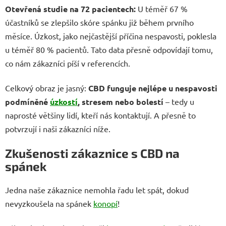
Otevřená studie na 72 pacientech:
U téměř 67 %
účastníků se zlepšilo skóre spánku již během prvního
měsíce. Úzkost, jako nejčastější příčina nespavosti, poklesla
u téměř 80 % pacientů. Tato data přesně odpovídají tomu,
co nám zákazníci píší v referencích.
Celkový obraz je jasný:
CBD funguje nejlépe u nespavosti
podmíněné
úzkostí
, stresem nebo bolestí
– tedy u
naprosté většiny lidí, kteří nás kontaktují. A přesně to
potvrzují i naši zákazníci níže.
Zkušenosti zákaznice s CBD na
spánek
Jedna naše zákaznice nemohla řadu let spát, dokud
nevyzkoušela na spánek
konopí
!