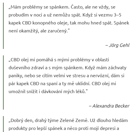
„Mám problémy se spánkem. Často, ale ne vždy, se
probudím v noci a už nemůžu spát. Když si vezmu 3–5
kapek CBD konopného oleje, tak mohu hned spát. Spánek
není okamžitý, ale zaručený."
– Jörg Gehl
„CBD olej mi pomáhá s mými problémy v oblasti
duševního zdraví a s mým spánkem. Když mám záchvaty
paniky, nebo se cítím velmi ve stresu a nervózní, dám si
pár kapek CBD na spaní a ty mě uklidní. CBD olej mi
umožnil snížit i dávkování mých léků."
– Alexandra Becker
„Dobrý den, drahý týme Zelené Země. Už dlouho hledám
produkty pro lepší spánek a něco proti mojí depresi a