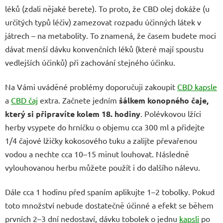
léků (zdali nějaké berete). To proto, že CBD olej dokáže (u
určitých typů léčiv) zamezovat rozpadu účinných látek v
játrech – na metabolity. To znamená, že časem budete moci
dávat menší dávku konvenčních léků (které mají spoustu
vedlejších účinků) při zachování stejného účinku.
Na Vámi uváděné problémy doporučuji zakoupit
CBD kapsle
a
CBD čaj
extra. Začnete jedním
šálkem konopného čaje,
který si připravíte kolem 18. hodiny
. Polévkovou lžíci
herby vsypete do hrníčku o objemu cca 300 ml a přidejte
1/4 čajové lžičky kokosového tuku a zalijte převařenou
vodou a nechte cca 10–15 minut louhovat. Následně
vylouhovanou herbu můžete použít i do dalšího nálevu.
Dále cca 1 hodinu před spaním aplikujte 1–2 tobolky. Pokud
toto množství nebude dostatečně účinné a efekt se během
prvních 2–3 dní nedostaví, dávku tobolek o jednu
kapsli
po