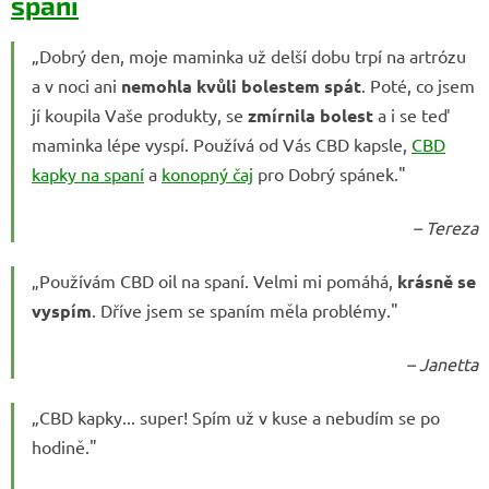
spaní
„Dobrý den, moje maminka už delší dobu trpí na artrózu
a v noci ani
nemohla kvůli bolestem spát
. Poté, co jsem
jí koupila Vaše produkty, se
zmírnila bolest
a i se teď
maminka lépe vyspí. Používá od Vás CBD kapsle,
CBD
kapky na spaní
a
konopný čaj
pro Dobrý spánek."
– Tereza
„Používám CBD oil na spaní. Velmi mi pomáhá,
krásně se
vyspím
. Dříve jsem se spaním měla problémy."
– Janetta
„CBD kapky... super! Spím už v kuse a nebudím se po
hodině."