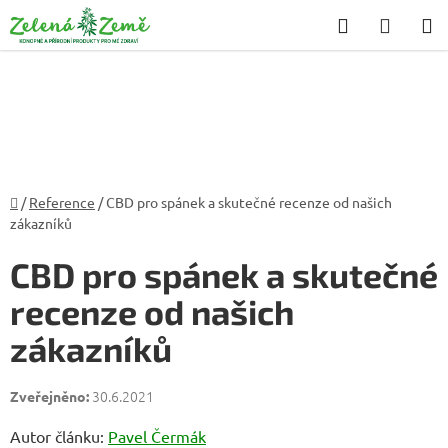
Přejít
Hledat
NÁKU
na
KOŠÍK
obsah
Domů
/
Reference
/
CBD pro spánek a skutečné recenze od našich
zákazníků
CBD pro spánek a skutečné
recenze od našich
zákazníků
30.6.2021
Autor článku:
Pavel Čermák