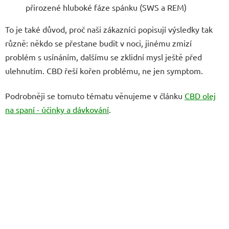
přirozené hluboké fáze spánku (SWS a REM)
To je také důvod, proč naši zákazníci popisují výsledky tak
různě: někdo se přestane budit v noci, jinému zmizí
problém s usínáním, dalšímu se zklidní mysl ještě před
ulehnutím. CBD řeší kořen problému, ne jen symptom.
Podrobněji se tomuto tématu věnujeme v článku
CBD olej
na spaní - účinky a dávkování
.