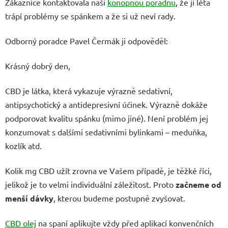
Zákaznice kontaktovala naši
konopnou poradnu
, že ji léta
trápí problémy se spánkem a že si už neví rady.
Odborný poradce Pavel Čermák ji odpověděl:
Krásný dobrý den,
CBD je látka, která vykazuje výrazně sedativní,
antipsychotický a antidepresivní účinek. Výrazně dokáže
podporovat kvalitu spánku (mimo jiné). Není problém jej
konzumovat s dalšími sedativními bylinkami – meduňka,
kozlík atd.
Kolik mg CBD užít zrovna ve Vašem případě, je těžké říci,
jelikož je to velmi individuální záležitost. Proto
začneme od
menší dávky
, kterou budeme postupně zvyšovat.
CBD olej
na spaní aplikujte vždy před aplikací konvenčních