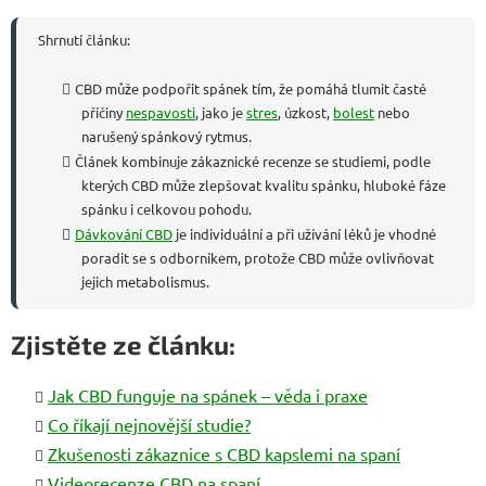
Shrnutí článku:
CBD může podpořit spánek tím, že pomáhá tlumit časté
příčiny
nespavosti
, jako je
stres
, úzkost,
bolest
nebo
narušený spánkový rytmus.
Článek kombinuje zákaznické recenze se studiemi, podle
kterých CBD může zlepšovat kvalitu spánku, hluboké fáze
spánku i celkovou pohodu.
Dávkování CBD
je individuální a při užívání léků je vhodné
poradit se s odborníkem, protože CBD může ovlivňovat
jejich metabolismus.
Zjistěte ze článku:
Jak CBD funguje na spánek – věda i praxe
Co říkají nejnovější studie?
Zkušenosti zákaznice s CBD kapslemi na spaní
Videorecenze CBD na spaní