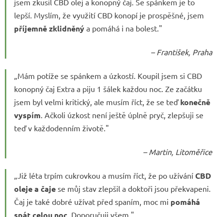
jsem zkusil CBD olej a konopný čaj. Se spánkem je to
lepší. Myslím, že využití CBD konopí je prospěšné, jsem
příjemně zklidněný
a pomáhá i na bolest."
– František, Praha
„Mám potíže se spánkem a úzkostí. Koupil jsem si CBD
konopný čaj Extra a piju 1 šálek každou noc. Ze začátku
jsem byl velmi kritický, ale musím říct, že se teď
konečně
vyspím
. Ačkoli úzkost není ještě úplně pryč, zlepšuji se
teď v každodenním životě."
– Martin, Litoměřice
„Již léta trpím cukrovkou a musím říct, že po užívání
CBD
oleje a čaje
se můj stav zlepšil a doktoři jsou překvapeni.
Čaj je také dobré užívat před spaním, moc mi
pomáhá
spát celou noc
. Doporučuji všem."