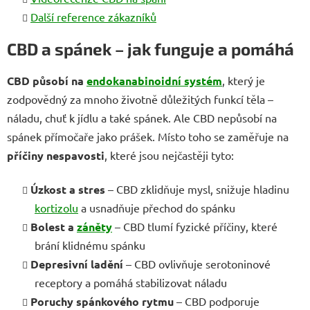
Další reference zákazníků
CBD a spánek – jak funguje a pomáhá
CBD působí na
endokanabinoidní systém
, který je
zodpovědný za mnoho životně důležitých funkcí těla –
náladu, chuť k jídlu a také spánek. Ale CBD nepůsobí na
spánek přímočaře jako prášek. Místo toho se zaměřuje na
příčiny nespavosti
, které jsou nejčastěji tyto:
Úzkost a stres
– CBD zklidňuje mysl, snižuje hladinu
kortizolu
a usnadňuje přechod do spánku
Bolest a
záněty
– CBD tlumí fyzické příčiny, které
brání klidnému spánku
Depresivní ladění
– CBD ovlivňuje serotoninové
receptory a pomáhá stabilizovat náladu
Poruchy spánkového rytmu
– CBD podporuje