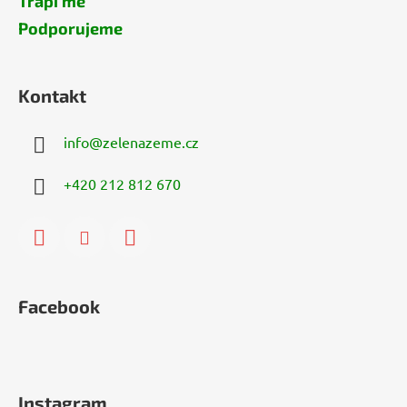
Trápí mě
Podporujeme
Kontakt
info
@
zelenazeme.cz
+420 212 812 670
Facebook
Instagram