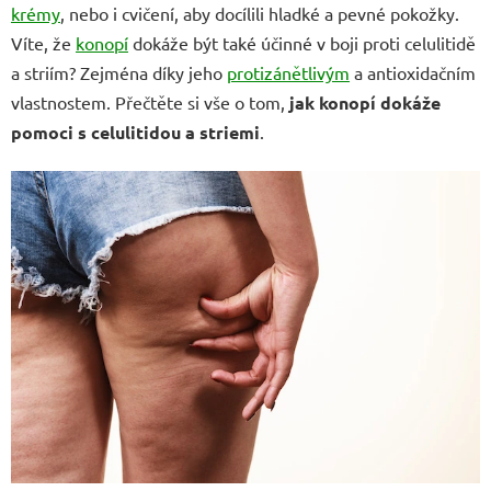
krémy
, nebo i cvičení, aby docílili hladké a pevné pokožky.
Víte, že
konopí
dokáže být také účinné v boji proti celulitidě
a striím? Zejména díky jeho
protizánětlivým
a antioxidačním
vlastnostem. Přečtěte si vše o tom,
jak konopí dokáže
pomoci s celulitidou a striemi
.