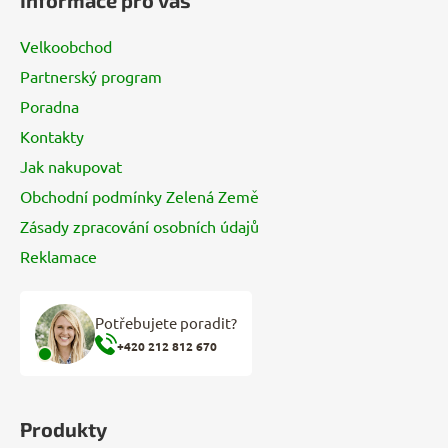
Informace pro vás
p
a
Velkoobchod
t
Partnerský program
í
Poradna
Kontakty
Jak nakupovat
Obchodní podmínky Zelená Země
Zásady zpracování osobních údajů
Reklamace
Potřebujete poradit?
+420 212 812 670
Produkty