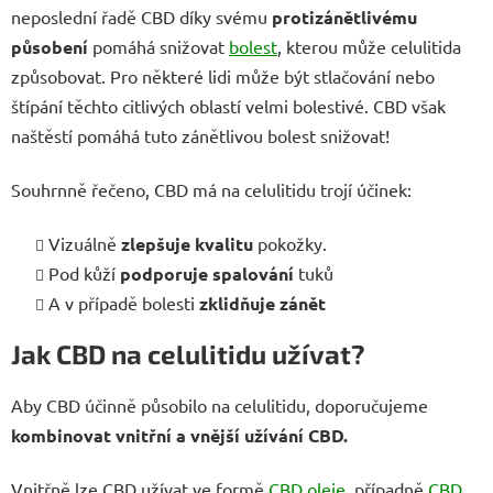
neposlední řadě CBD díky svému
protizánětlivému
působení
pomáhá snižovat
bolest
, kterou může celulitida
způsobovat. Pro některé lidi může být stlačování nebo
štípání těchto citlivých oblastí velmi bolestivé. CBD však
naštěstí pomáhá tuto zánětlivou bolest snižovat!
Souhrnně řečeno, CBD má na celulitidu trojí účinek:
Vizuálně
zlepšuje
kvalitu
pokožky.
Pod kůží
podporuje
spalování
tuků
A v případě bolesti
zklidňuje
zánět
Jak CBD na celulitidu užívat?
Aby CBD účinně působilo na celulitidu, doporučujeme
kombinovat vnitřní a vnější užívání CBD.
Vnitřně lze CBD užívat ve formě
CBD oleje
, případně
CBD