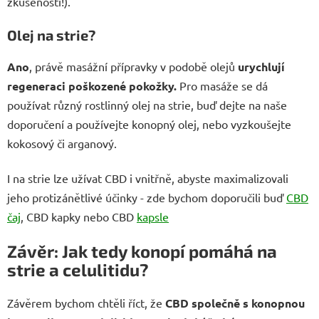
zkušenosti!).
Olej na strie?
Ano
, právě masážní přípravky v podobě olejů
urychlují
regeneraci poškozené pokožky.
Pro masáže se dá
používat různý rostlinný olej na strie, buď dejte na naše
doporučení a používejte konopný olej, nebo vyzkoušejte
kokosový či arganový.
I na strie lze užívat CBD i vnitřně, abyste maximalizovali
jeho protizánětlivé účinky - zde bychom doporučili buď
CBD
čaj
, CBD kapky nebo CBD
kapsle
Závěr: Jak tedy konopí pomáhá na
strie a celulitidu?
Závěrem bychom chtěli říct, že
CBD společně s konopnou