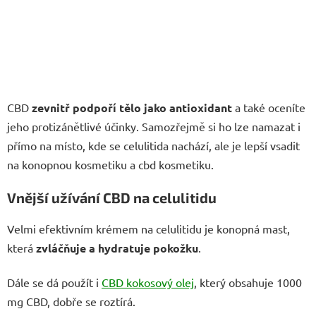
CBD
zevnitř podpoří tělo jako antioxidant
a také oceníte
jeho protizánětlivé účinky. Samozřejmě si ho lze namazat i
přímo na místo, kde se celulitida nachází, ale je lepší vsadit
na konopnou kosmetiku a cbd kosmetiku.
Vnější užívání CBD na celulitidu
Velmi efektivním krémem na celulitidu je konopná mast,
která
zvláčňuje a hydratuje pokožku
.
Dále se dá použít i
CBD kokosový olej
, který obsahuje 1000
mg CBD, dobře se roztírá.