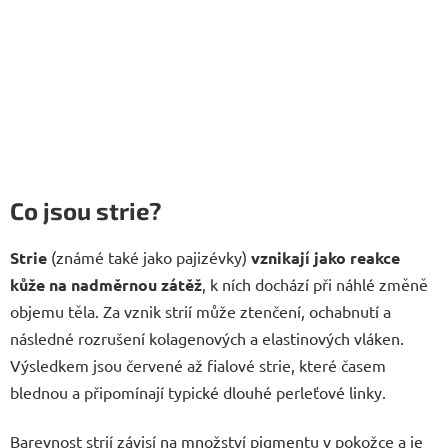
Co jsou strie?
Strie
(známé také jako pajizévky)
vznikají jako reakce
kůže na nadměrnou zátěž
, k ních dochází při náhlé změně
objemu těla. Za vznik strií může ztenčení, ochabnutí a
následné rozrušení kolagenových a elastinových vláken.
Výsledkem jsou červené až fialové strie, které časem
blednou a připomínají typické dlouhé perleťové linky.
Barevnost strií závisí na množství pigmentu v pokožce a je