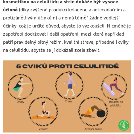
kosmetikou na celulitidu a strie dokáže být vysoce
účinné
(díky zvýšené produkci kolagenu a antioxidačním a
protizánětlivým účinkům) a nemá téměř žádné vedlejší
účinky, což je určitě důvod, abyste to vyzkoušeli. Nicméně je
zapotřebí dodržovat i další opatření, mezi která například
patří pravidelný pitný režim, kvalitní strava, případně i cviky
na celulitidu, abyste se jí dokázali zcela zbavit.