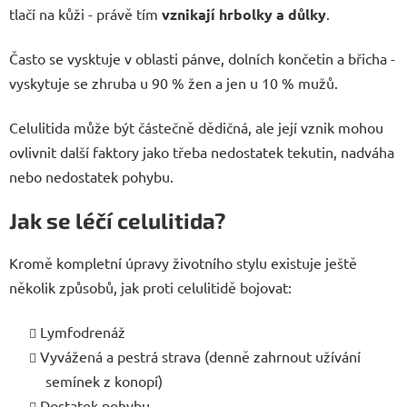
tlačí na kůži - právě tím
vznikají hrbolky a důlky
.
Často se vysktuje v oblasti pánve, dolních končetin a břicha -
vyskytuje se zhruba u 90 % žen a jen u 10 % mužů.
Celulitida může být částečně dědičná, ale její vznik mohou
ovlivnit další faktory jako třeba nedostatek tekutin, nadváha
nebo nedostatek pohybu.
Jak se léčí celulitida?
Kromě kompletní úpravy životního stylu existuje ještě
několik způsobů, jak proti celulitidě bojovat:
Lymfodrenáž
Vyvážená a pestrá strava (denně zahrnout užívání
semínek z konopí)
Dostatek pohybu