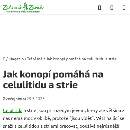
Přejít
Hledat
NÁKU
na
KOŠÍK
obsah
Domů
/
Magazín
/
Trápí mě
/
Jak konopí pomáhá na celulitidu a strie
Jak konopí pomáhá na
celulitidu a strie
29.3.2023
Celulitida
a strie jsou přirozeným jevem, který ale většina z
nás nemá moc v oblibě, protože “jsou vidět”. Většina lidí se
snaží s celulitidou a striemi pracovat, používá nejrůznější