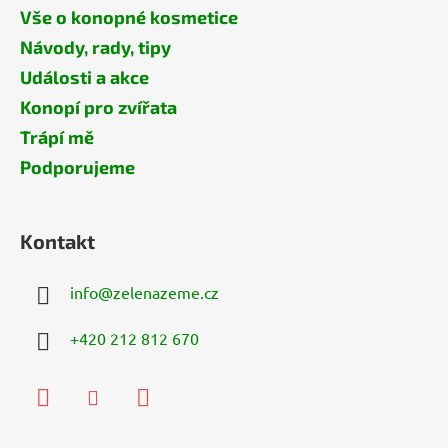
Vše o konopné kosmetice
Návody, rady, tipy
Události a akce
Konopí pro zvířata
Trápí mě
Podporujeme
Kontakt
info
@
zelenazeme.cz
+420 212 812 670