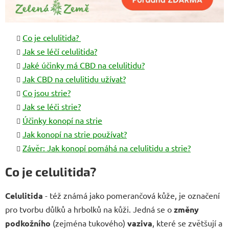
Co je celulitida?
Jak se léčí celulitida?
Jaké účinky má CBD na celulitidu?
Jak CBD na celulitidu užívat?
Co jsou strie?
Jak se léči strie?
Účinky konopí na strie
Jak konopí na strie používat?
Závěr: Jak konopí pomáhá na celulitidu a strie?
Co je celulitida?
Celulitida
- též známá jako pomerančová kůže, je označení
pro tvorbu důlků a hrbolků na kůži. Jedná se o
změny
podkožního
(zejména tukového)
vaziva
, které se zvětšují a