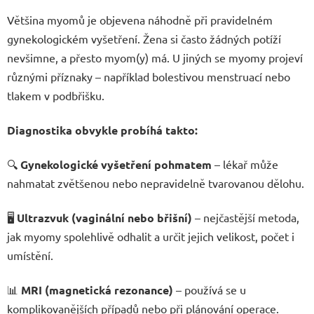
Většina myomů je objevena náhodně při pravidelném
gynekologickém vyšetření. Žena si často žádných potíží
nevšimne, a přesto myom(y) má. U jiných se myomy projeví
různými příznaky – například bolestivou menstruací nebo
tlakem v podbřišku.
Diagnostika obvykle probíhá takto:
🔍
Gynekologické vyšetření pohmatem
– lékař může
nahmatat zvětšenou nebo nepravidelně tvarovanou dělohu.
🖥️
Ultrazvuk (vaginální nebo břišní)
– nejčastější metoda,
jak myomy spolehlivě odhalit a určit jejich velikost, počet i
umístění.
📊
MRI (magnetická rezonance)
– používá se u
komplikovanějších případů nebo při plánování operace.