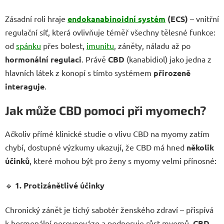
Zásadní roli hraje
endokanabinoidní systém
(ECS)
– vnitřní
regulační síť, která ovlivňuje téměř všechny tělesné funkce:
od
spánku
přes bolest,
imunitu
, záněty, náladu až po
hormonální regulaci
. Právě
CBD
(kanabidiol) jako jedna z
hlavních látek z konopí s tímto systémem
přirozeně
interaguje
.
Jak může CBD pomoci při myomech?
Ačkoliv přímé klinické studie o vlivu CBD na myomy zatím
chybí, dostupné výzkumy ukazují, že CBD má hned
několik
účinků
, které mohou být pro ženy s myomy velmi přínosné:
🔹
1. Protizánětlivé účinky
Chronický zánět je tichý sabotér ženského zdraví – přispívá
k hormonální nerovnováze a podporuje růst myomů.
CBD