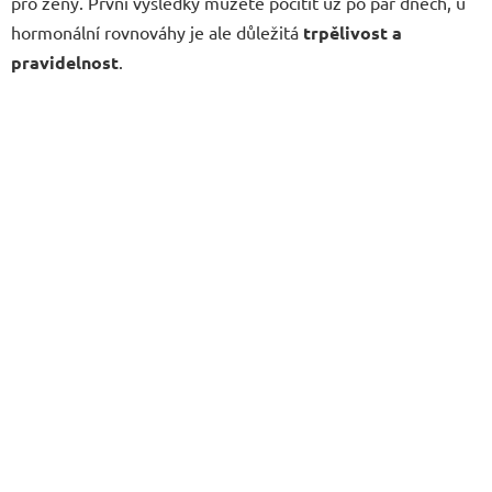
pro ženy. První výsledky můžete pocítit už po pár dnech, u
hormonální rovnováhy je ale důležitá
trpělivost a
pravidelnost
.