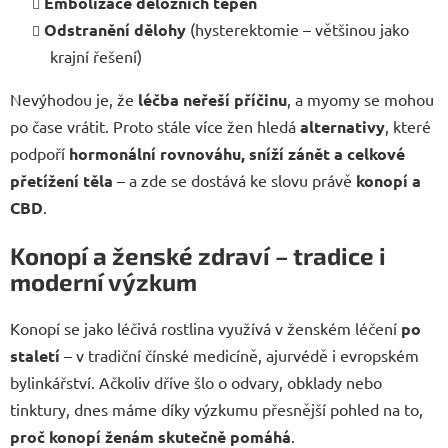
Embolizace děložních tepen
Odstranění dělohy
(hysterektomie – většinou jako
krajní řešení)
Nevýhodou je, že
léčba neřeší příčinu
, a myomy se mohou
po čase vrátit. Proto stále více žen hledá
alternativy
, které
podpoří
hormonální rovnováhu, sníží zánět a celkové
přetížení těla
– a zde se dostává ke slovu právě
konopí a
CBD
.
Konopí a ženské zdraví – tradice i
moderní výzkum
Konopí se jako léčivá rostlina využívá v ženském léčení
po
staletí
– v tradiční čínské medicíně, ajurvédě i evropském
bylinkářství. Ačkoliv dříve šlo o odvary, obklady nebo
tinktury, dnes máme díky výzkumu přesnější pohled na to,
proč konopí ženám skutečně pomáhá
.