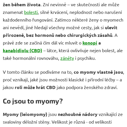
žen během života
. Zní nevinně – ve skutečnosti ale může
znamenat
bolesti
, silné krvácení, neplodnost nebo narušení
každodenního fungování. Zatímco některé ženy o myomech
ani nevědí, jiné hledají všechny možné cesty, jak si
ulevit
přirozeně, bez hormonů nebo chirurgických zásahů
. A
právě zde se začíná čím dál víc mluvit o
konopí
a
kanabidiolu (CBD)
– látce, která ovlivňuje nejen bolest, ale
také hormonální rovnováhu,
záněty
i psychiku.
V tomto článku se podíváme na to,
co myomy vlastně jsou
,
proč vznikají, jaké jsou možnosti klasické i přírodní léčby – a
jakou
roli může hrát CBD
jako podpora ženského zdraví.
Co jsou to myomy?
Myomy (leiomyomy)
jsou
nezhoubné nádory
vznikající ze
svaloviny děložní stěny. Velikost je různá - od velikosti