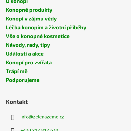
O konopí
Konopné produkty
Konopí v zájmu vědy
Léčba konopím a životní příběhy
Vše o konopné kosmetice
Návody, rady, tipy
Události a akce
Konopí pro zvířata
Trápí mě
Podporujeme
Kontakt
info
@
zelenazeme.cz
+420 212 812 670