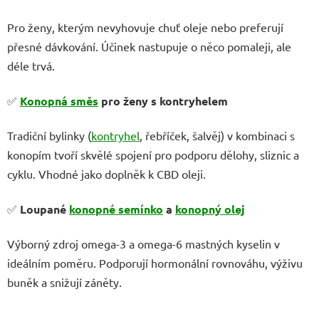
Pro ženy, kterým nevyhovuje chuť oleje nebo preferují
přesné dávkování. Účinek nastupuje o něco pomaleji, ale
déle trvá.
✅
Konopná směs
pro ženy s kontryhelem
Tradiční bylinky (
kontryhel
, řebříček, šalvěj) v kombinaci s
konopím tvoří skvělé spojení pro podporu dělohy, sliznic a
cyklu. Vhodné jako doplněk k CBD oleji.
✅
Loupané
konopné semínko
a
konopný olej
Výborný zdroj omega-3 a omega-6 mastných kyselin v
ideálním poměru. Podporují hormonální rovnováhu, výživu
buněk a snižují záněty.