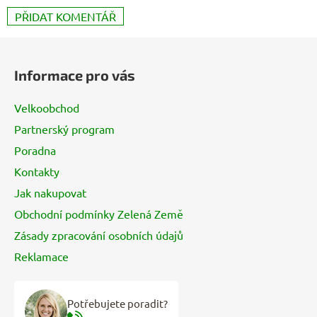
PŘIDAT KOMENTÁŘ
Z
á
Informace pro vás
p
a
Velkoobchod
t
Partnerský program
í
Poradna
Kontakty
Jak nakupovat
Obchodní podmínky Zelená Země
Zásady zpracování osobních údajů
Reklamace
Potřebujete poradit?