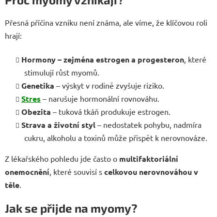
Přesná příčina vzniku není známa, ale víme, že klíčovou roli
hrají:
Hormony – zejména estrogen a progesteron
, které
stimulují růst myomů.
Genetika
– výskyt v rodině zvyšuje riziko.
Stres
– narušuje hormonální rovnováhu.
Obezita
– tuková tkáň produkuje estrogen.
Strava a životní styl
– nedostatek pohybu, nadmíra
cukru, alkoholu a toxinů může přispět k nerovnováze.
Z lékařského pohledu jde často o
multifaktoriální
onemocnění
, které souvisí s
celkovou nerovnováhou v
těle
.
Jak se přijde na myomy?