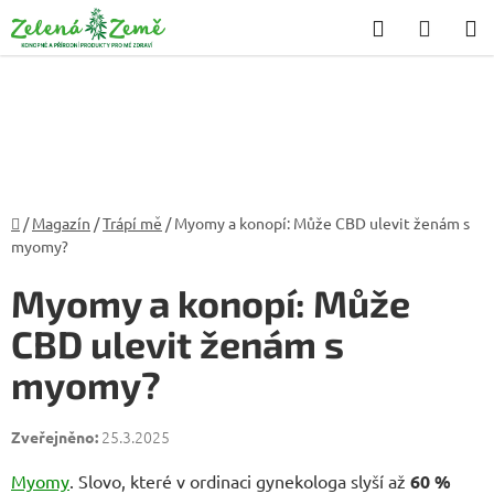
Přejít
Hledat
NÁKU
na
KOŠÍK
obsah
Domů
/
Magazín
/
Trápí mě
/
Myomy a konopí: Může CBD ulevit ženám s
myomy?
Myomy a konopí: Může
CBD ulevit ženám s
myomy?
25.3.2025
Myomy
. Slovo, které v ordinaci gynekologa slyší až
60 %