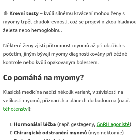
🩸
Krevní testy
– kvůli silnému krvácení mohou ženy s
myomy trpět chudokrevností, což se projeví nízkou hladinou
železa nebo hemoglobinu.
Některé ženy zjistí přítomnost myomů až při obtížích s
početím, jiným bývají myomy diagnostikovány při běžné
kontrole nebo kvůli opakovaným bolestem.
Co pomáhá na myomy?
Klasická medicína nabízí několik variant, v závislosti na
velikosti myomů, příznacích a plánech do budoucna (např.
těhotenství
):
Hormonální léčba
(např. gestageny,
GnRH agonisté
)
Chirurgické odstranění myomů
(myomektomie)