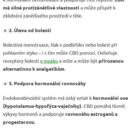
má silné protizánětlivé vlastnosti
a může přispět k
zklidnění zánětlivého prostředí v těle.
🔹
2. Úleva od bolesti
Bolestivá menstruace, tlak v podbřišku nebo bolest při
pohlavním styku – i s tím může CBD pomoci. Ovlivňuje
receptory bolesti
v mozku
a míše a může být
přirozenou
alternativou k analgetikům
.
🔹
3. Podpora hormonální rovnováhy
Endokanabinoidní systém má úzký vztah k
hormonální ose
(hypotalamus-hypofýza-vaječníky)
. CBD pomáhá tlumit
výkyvy hormonů a podporuje
rovnováhu estrogenů a
progesteronu
.