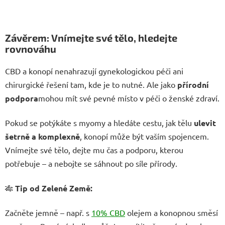
Závěrem: Vnímejte své tělo, hledejte
rovnováhu
CBD a konopí nenahrazují gynekologickou péči ani
chirurgické řešení tam, kde je to nutné. Ale jako
přírodní
podpora
mohou mít své pevné místo v péči o ženské zdraví.
Pokud se potýkáte s myomy a hledáte cestu, jak tělu
ulevit
šetrně a komplexně
, konopí může být vaším spojencem.
Vnímejte své tělo, dejte mu čas a podporu, kterou
potřebuje – a nebojte se sáhnout po síle přírody.
🎋
Tip od Zelené Země:
Začněte jemně – např. s
10% CBD
olejem a konopnou směsí