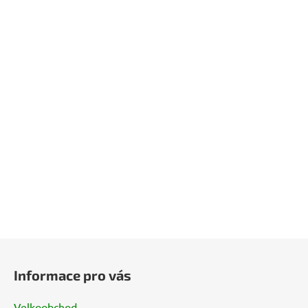
Z
á
Informace pro vás
p
a
Velkoobchod