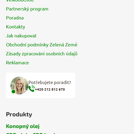
t
Partnerský program
í
Poradna
Kontakty
Jak nakupovat
Obchodní podmínky Zelená Země
Zásady zpracování osobních údajů
Reklamace
Potřebujete poradit?
+420 212 812 670
Produkty
Konopný olej