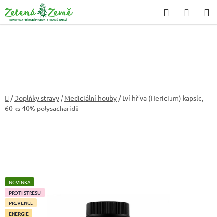
Přejít
Hledat
NÁKU
na
KOŠÍK
obsah
Domů
/
Doplňky stravy
/
Mediciální houby
/
Lví hříva (Hericium) kapsle,
60 ks
40% polysacharidů
NOVINKA
PROTI STRESU
PREVENCE
ENERGIE