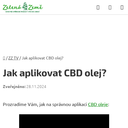
Přejít
Hledat
NÁKU
na
KOŠÍK
obsah
Domů
/
ZZ TV
/
Jak aplikovat CBD olej?
Jak aplikovat CBD olej?
28.11.2024
Prozradíme Vám, jak na správnou aplikaci
CBD oleje
: