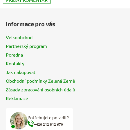
Z
á
Informace pro vás
p
a
Velkoobchod
t
Partnerský program
í
Poradna
Kontakty
Jak nakupovat
Obchodní podmínky Zelená Země
Zásady zpracování osobních údajů
Reklamace
Potřebujete poradit?
+420 212 812 670