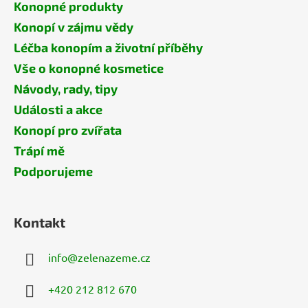
Konopné produkty
Konopí v zájmu vědy
Léčba konopím a životní příběhy
Vše o konopné kosmetice
Návody, rady, tipy
Události a akce
Konopí pro zvířata
Trápí mě
Podporujeme
Kontakt
info
@
zelenazeme.cz
+420 212 812 670