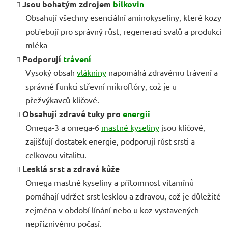
Jsou bohatým zdrojem
bílkovin
Obsahují všechny esenciální aminokyseliny, které kozy
potřebují pro správný růst, regeneraci svalů a produkci
mléka
Podporují
trávení
Vysoký obsah
vlákniny
napomáhá zdravému trávení a
správné funkci střevní mikroflóry, což je u
přežvýkavců klíčové.
Obsahují zdravé tuky pro
energii
Omega-3 a omega-6
mastné kyseliny
jsou klíčové,
zajišťují dostatek energie, podporují růst srsti a
celkovou vitalitu.
Lesklá srst a zdravá kůže
Omega mastné kyseliny a přítomnost vitamínů
pomáhají udržet srst lesklou a zdravou, což je důležité
zejména v období línání nebo u koz vystavených
nepříznivému počasí.