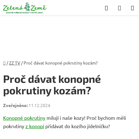
Přejít
Hledat
NÁKU
na
KOŠÍK
obsah
Domů
/
ZZ TV
/
Proč dávat konopné pokrutiny kozám?
Proč dávat konopné
pokrutiny kozám?
11.12.2024
Konopné pokrutiny
milují i naše kozy! Proč bychom měli
pokrutiny
z konopí
přidávat do kozího jídelníčku?