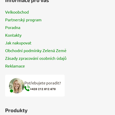
Informace pro vás
p
a
Velkoobchod
t
Partnerský program
í
Poradna
Kontakty
Jak nakupovat
Obchodní podmínky Zelená Země
Zásady zpracování osobních údajů
Reklamace
Potřebujete poradit?
+420 212 812 670
Produkty