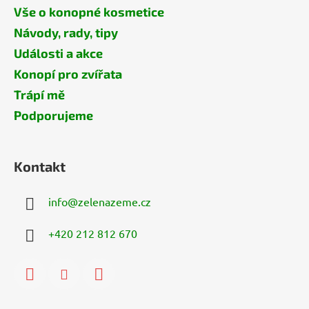
Vše o konopné kosmetice
Návody, rady, tipy
Události a akce
Konopí pro zvířata
Trápí mě
Podporujeme
Kontakt
info
@
zelenazeme.cz
+420 212 812 670