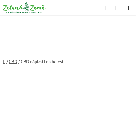
Přejít
Hledat
NÁKU
na
KOŠÍK
obsah
Domů
/
CBD
/
CBD náplasti na bolest