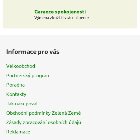
Garance spokojenosti
Výměna zboží či vrácení peněz
Z
á
Informace pro vás
p
a
Velkoobchod
t
Partnerský program
í
Poradna
Kontakty
Jak nakupovat
Obchodní podmínky Zelená Země
Zásady zpracování osobních údajů
Reklamace