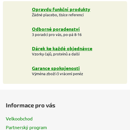
Opravdu funkční produkty
Žádné placebo, tisíce referencí
Odborné poradenství
3 poradci pro vás, po-pá 8-16
Dárek ke každé objednávce
Vzorky čajů, proteinů a další
Garance spokojenosti
Výměna zboží či vrácení peněz
Z
á
Informace pro vás
p
a
Velkoobchod
t
Partnerský program