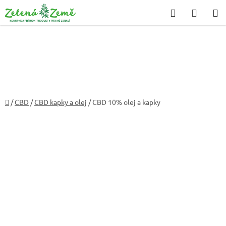
Přejít
Hledat
NÁKU
na
KOŠÍK
obsah
Domů
/
CBD
/
CBD kapky a olej
/
CBD 10% olej a kapky