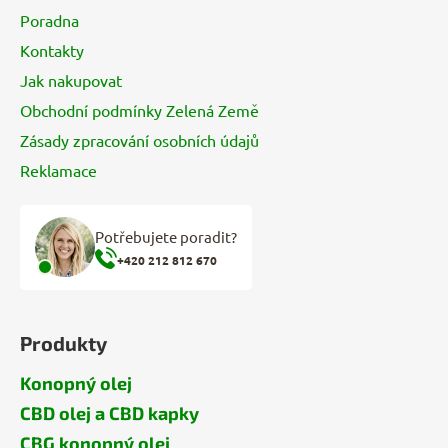
í
Poradna
Kontakty
Jak nakupovat
Obchodní podmínky Zelená Země
Zásady zpracování osobních údajů
Reklamace
Potřebujete poradit?
+420 212 812 670
Produkty
Konopný olej
CBD olej a CBD kapky
CBG konopný olej