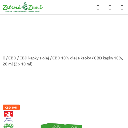
Přejít
Hledat
NÁKU
na
KOŠÍK
obsah
Domů
/
CBD
/
CBD kapky a olej
/
CBD 10% olej a kapky
/
CBD kapky 10%,
20 ml (2 x 10 ml)
CBD 10%
CZ-
VYROBEK
DOPRAVA