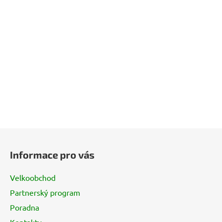
Z
á
Informace pro vás
p
a
Velkoobchod
t
Partnerský program
í
Poradna