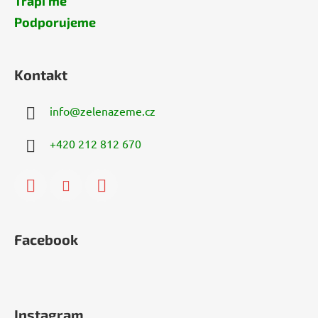
Trápí mě
Podporujeme
Kontakt
info
@
zelenazeme.cz
+420 212 812 670
Facebook
Instagram