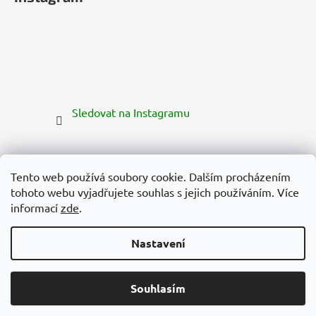
Sledovat na Instagramu
Tento web používá soubory cookie. Dalším procházením
tohoto webu vyjadřujete souhlas s jejich používáním. Více
informací
zde
.
Nastavení
Vytvořil Shoptet Premium
Copyright 2026
Zelená Země
. Všechna práva vyhrazena.
2 070 Kč
Souhlasím
PŘIDAT DO KOŠÍKU
Upravit nastavení cookies
Doručíme do:
12.8.2026
Používáme
ověření věku Adulto