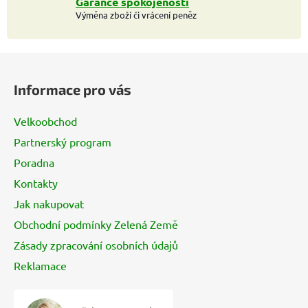
Garance spokojenosti
Výměna zboží či vrácení peněz
Z
á
Informace pro vás
p
a
Velkoobchod
t
Partnerský program
í
Poradna
Kontakty
Jak nakupovat
Obchodní podmínky Zelená Země
Zásady zpracování osobních údajů
Reklamace