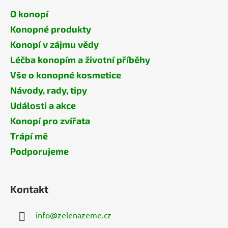
O konopí
Konopné produkty
Konopí v zájmu vědy
Léčba konopím a životní příběhy
Vše o konopné kosmetice
Návody, rady, tipy
Události a akce
Konopí pro zvířata
Trápí mě
Podporujeme
Kontakt
info
@
zelenazeme.cz