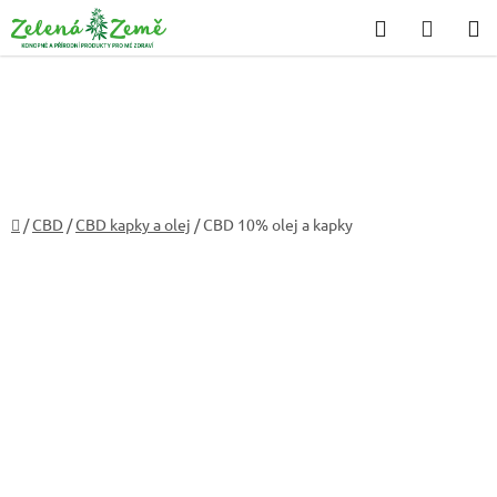
Přejít
Hledat
NÁKU
na
KOŠÍK
obsah
Domů
/
CBD
/
CBD kapky a olej
/
CBD 10% olej a kapky