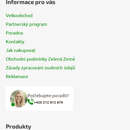
Informace pro vás
p
a
Velkoobchod
t
Partnerský program
í
Poradna
Kontakty
Jak nakupovat
Obchodní podmínky Zelená Země
Zásady zpracování osobních údajů
Reklamace
Potřebujete poradit?
+420 212 812 670
Produkty