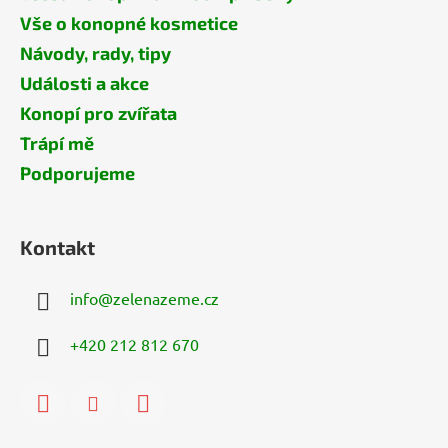
Vše o konopné kosmetice
Návody, rady, tipy
Události a akce
Konopí pro zvířata
Trápí mě
Podporujeme
Kontakt
info
@
zelenazeme.cz
+420 212 812 670