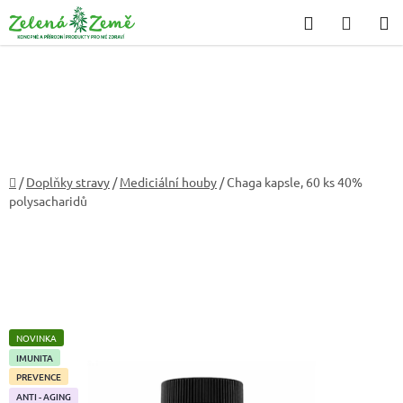
Přejít
Hledat
NÁKU
na
KOŠÍK
obsah
Domů
/
Doplňky stravy
/
Mediciální houby
/
Chaga kapsle, 60 ks
40%
polysacharidů
NOVINKA
IMUNITA
PREVENCE
ANTI - AGING