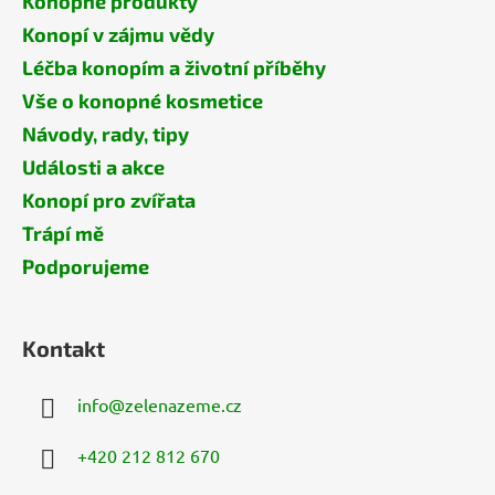
Konopné produkty
Konopí v zájmu vědy
Léčba konopím a životní příběhy
Vše o konopné kosmetice
Návody, rady, tipy
Události a akce
Konopí pro zvířata
Trápí mě
Podporujeme
Kontakt
info
@
zelenazeme.cz
+420 212 812 670