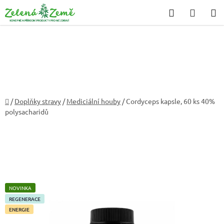
Přejít
Hledat
NÁKU
na
KOŠÍK
obsah
Domů
/
Doplňky stravy
/
Mediciální houby
/
Cordyceps kapsle, 60 ks
40%
polysacharidů
NOVINKA
REGENERACE
ENERGIE