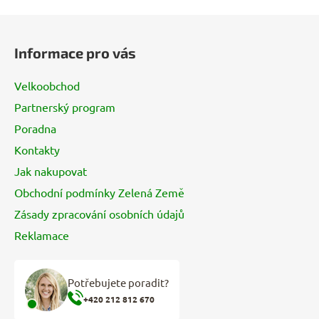
Z
á
Informace pro vás
p
a
Velkoobchod
t
Partnerský program
í
Poradna
Kontakty
Jak nakupovat
Obchodní podmínky Zelená Země
Zásady zpracování osobních údajů
Reklamace
Potřebujete poradit?
+420 212 812 670