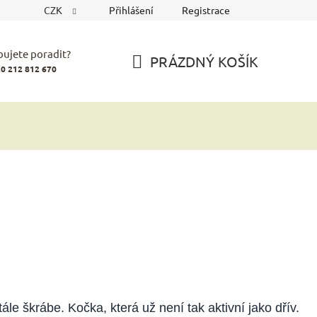
CZK
Přihlášení
Registrace
bujete poradit?
PRÁZDNÝ KOŠÍK
0 212 812 670
NÁKUPNÍ
KOŠÍK
ále škrábe. Kočka, která už není tak aktivní jako dřív.