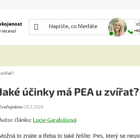
okojenost
Potře
 recenzí
+42
zvířat?
Jaké účinky má PEA u zvířat?
20.3.2026
Autor článku:
Lucie Garabášová
Možná to znáte a třeba to také řešíte: Pes, který se neust