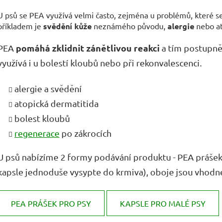
U psů se PEA využívá velmi často, zejména u problémů, které se 
příkladem je
svědění kůže
neznámého původu,
alergie
nebo a
pomáhá zklidnit zánětlivou reakci
PEA
a tím postupně 
využívá i u bolestí kloubů nebo při rekonvalescenci.
alergie a svědění
atopická dermatitida
bolest kloubů
regenerace
po zákrocích
U psů nabízíme 2 formy podávání produktu - PEA prášek
kapsle jednoduše vysypte do krmiva), oboje jsou vhodn
PEA PRÁŠEK PRO PSY
KAPSLE PRO MALÉ PSY