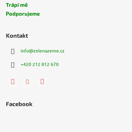
Trápí mě
Podporujeme
Kontakt
info
@
zelenazeme.cz
+420 212 812 670
Facebook