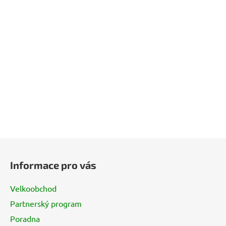
Z
á
Informace pro vás
p
a
Velkoobchod
t
Partnerský program
í
Poradna