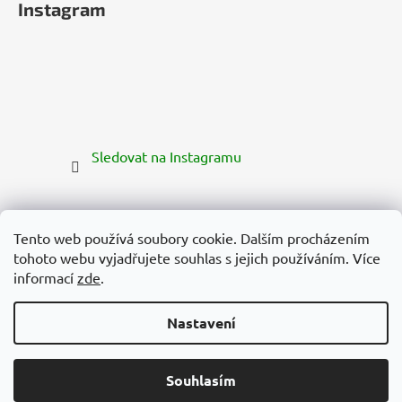
Instagram
Sledovat na Instagramu
Tento web používá soubory cookie. Dalším procházením
tohoto webu vyjadřujete souhlas s jejich používáním. Více
informací
zde
.
Nastavení
Vytvořil Shoptet Premium
Copyright 2026
Zelená Země
. Všechna práva vyhrazena.
145 Kč
Souhlasím
PŘIDAT DO KOŠÍKU
Upravit nastavení cookies