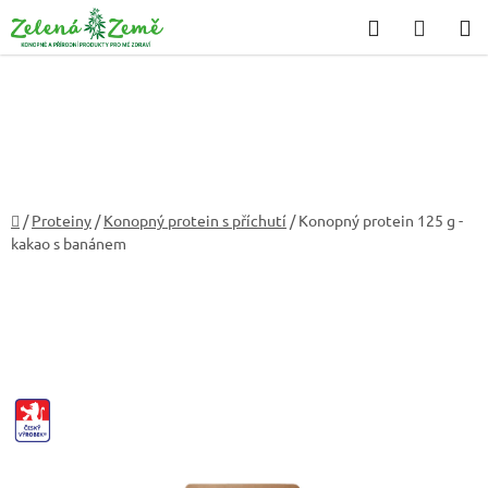
Přejít
Hledat
NÁKU
na
KOŠÍK
obsah
Domů
/
Proteiny
/
Konopný protein s příchutí
/
Konopný protein 125 g -
kakao s banánem
CZ-
VYROBEK