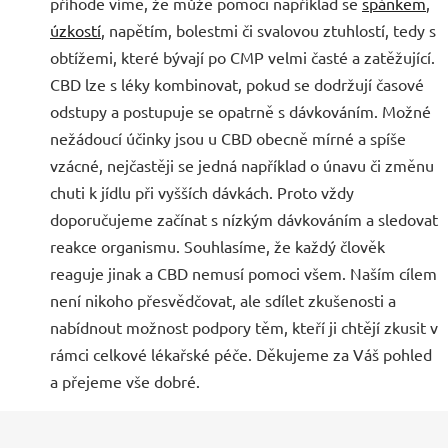
příhodě víme, že může pomoci například se
spánkem
,
úzkostí
, napětím, bolestmi či svalovou ztuhlostí, tedy s
obtížemi, které bývají po CMP velmi časté a zatěžující.
CBD lze s léky kombinovat, pokud se dodržují časové
odstupy a postupuje se opatrně s dávkováním. Možné
nežádoucí účinky jsou u CBD obecně mírné a spíše
vzácné, nejčastěji se jedná například o únavu či změnu
chuti k jídlu při vyšších dávkách. Proto vždy
doporučujeme začínat s nízkým dávkováním a sledovat
reakce organismu. Souhlasíme, že každý člověk
reaguje jinak a CBD nemusí pomoci všem. Naším cílem
není nikoho přesvědčovat, ale sdílet zkušenosti a
nabídnout možnost podpory těm, kteří ji chtějí zkusit v
rámci celkové lékařské péče. Děkujeme za Váš pohled
a přejeme vše dobré.
Z