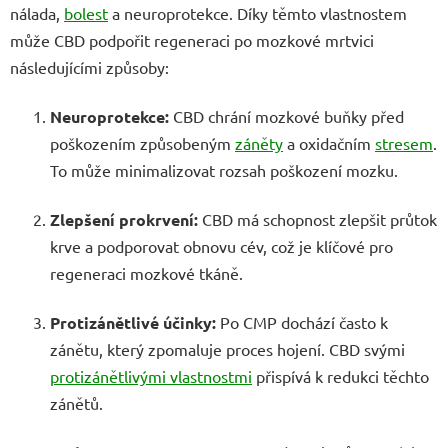
nálada,
bolest
a neuroprotekce. Díky těmto vlastnostem
může CBD podpořit regeneraci po mozkové mrtvici
následujícími způsoby:
Neuroprotekce:
CBD chrání mozkové buňky před
poškozením způsobeným
záněty
a oxidačním
stresem
.
To může minimalizovat rozsah poškození mozku.
Zlepšení prokrvení:
CBD má schopnost zlepšit průtok
krve a podporovat obnovu cév, což je klíčové pro
regeneraci mozkové tkáně.
Protizánětlivé účinky:
Po CMP dochází často k
zánětu, který zpomaluje proces hojení. CBD svými
protizánětlivými vlastnostmi
přispívá k redukci těchto
zánětů.