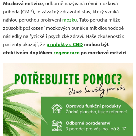
Mozková mrtvice
, odborně nazývaná cévní mozková
příhoda (CMP), je závažný zdravotní stav, který vzniká
náhlou poruchou prokrvení
mozku
. Tato porucha může
způsobit poškození mozkových buněk a mít dlouhodobé
následky na fyzické i psychické zdraví. Naše zkušenosti s
pacienty ukazují, že
produkty s CBD
mohou být
efektivním doplňkem
regenerace
po mozkové mrtvici
.