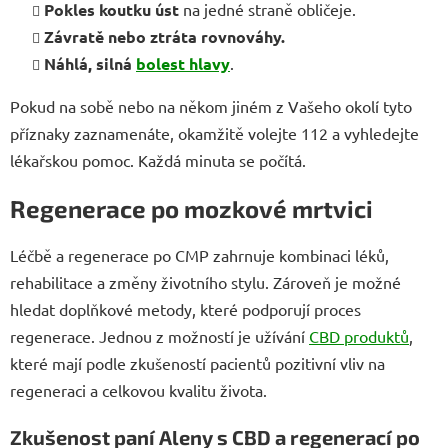
Pokles koutku úst
na jedné straně obličeje.
Závratě nebo ztráta rovnováhy.
Náhlá, silná
bolest hlavy
.
Pokud na sobě nebo na někom jiném z Vašeho okolí tyto
příznaky zaznamenáte, okamžitě volejte 112 a vyhledejte
lékařskou pomoc. Každá minuta se počítá.
Regenerace po mozkové mrtvici
Léčbě a regenerace po CMP zahrnuje kombinaci léků,
rehabilitace a změny životního stylu. Zároveň je možné
hledat doplňkové metody, které podporují proces
regenerace. Jednou z možností je užívání
CBD produktů
,
které mají podle zkušeností pacientů pozitivní vliv na
regeneraci a celkovou kvalitu života.
Zkušenost paní Aleny s CBD a regenerací po