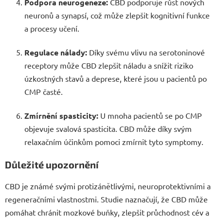
Podpora neurogeneze:
CBD podporuje růst nových
neuronů a synapsí, což může zlepšit kognitivní funkce
a procesy učení.
Regulace nálady:
Díky svému vlivu na serotoninové
receptory může CBD zlepšit náladu a snížit riziko
úzkostných stavů a deprese, které jsou u pacientů po
CMP časté.
Zmírnění spasticity:
U mnoha pacientů se po CMP
objevuje svalová spasticita. CBD může díky svým
relaxačním účinkům pomoci zmírnit tyto symptomy.
Důležité upozornění
CBD je známé svými protizánětlivými, neuroprotektivními a
regeneračními vlastnostmi. Studie naznačují, že CBD může
pomáhat chránit mozkové buňky, zlepšit průchodnost cév a