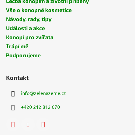
Léčba konopím a životní příběhy
Vše o konopné kosmetice
Návody, rady, tipy
Události a akce
Konopí pro zvířata
Trápí mě
Podporujeme
Kontakt
info
@
zelenazeme.cz
+420 212 812 670