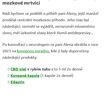
mozkové mrtvici
Rádi bychom se podělili o příběh paní Aleny, jejíž manžel
prodělal centrální mozkovou příhodu. Jeho stav byl
následující:
nemohl se vyjádřit, nerozuměl mluvenému
slovu, měl úzkostné stavy které tlumil antidepresivy...
Po konzultaci s neurologem se paní Alena obrátila v roce
2023 na
konopnou poradnu
, kde jí byly doporučeny
následující produkty:
CBD olej
v rybím tuku
a to 5 ml 2x denně
Konopné
kapsle
(1 kapsle 2x denně)
Edestin