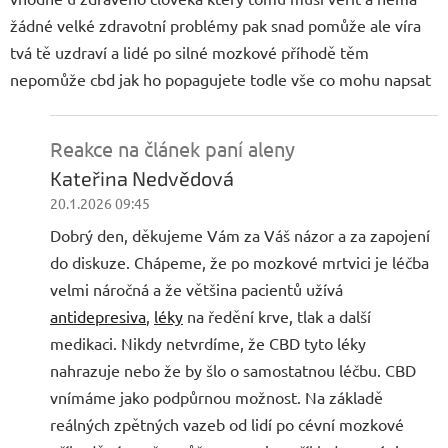
žádné velké zdravotní problémy pak snad pomůže ale víra
tvá tě uzdraví a lidé po silné mozkové příhodě těm
nepomůže cbd jak ho popagujete todle vše co mohu napsat
Reakce na článek paní aleny
Kateřina Nedvědová
20.1.2026 09:45
Dobrý den, děkujeme Vám za Váš názor a za zapojení
do diskuze. Chápeme, že po mozkové mrtvici je léčba
velmi náročná a že většina pacientů užívá
antidepresiva
,
léky
na ředění krve, tlak a další
medikaci. Nikdy netvrdíme, že CBD tyto léky
nahrazuje nebo že by šlo o samostatnou léčbu. CBD
vnímáme jako podpůrnou možnost. Na základě
reálných zpětných vazeb od lidí po cévní mozkové