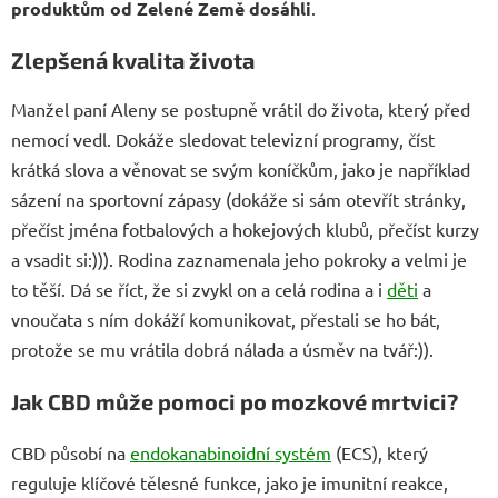
produktům od Zelené Země dosáhli
.
Zlepšená kvalita života
Manžel paní Aleny se postupně vrátil do života, který před
nemocí vedl. Dokáže sledovat televizní programy, číst
krátká slova a věnovat se svým koníčkům, jako je například
sázení na sportovní zápasy (
dokáže si sám otevřít stránky,
přečíst jména fotbalových a hokejových klubů, přečíst kurzy
a vsadit si:))). Rodina zaznamenala jeho pokroky a velmi je
to těší. Dá se říct, že si zvykl on a celá rodina a i
děti
a
vnoučata s ním dokáží komunikovat, přestali se ho bát,
protože se mu vrátila dobrá nálada a úsměv na tvář:)).
Jak CBD může pomoci po mozkové mrtvici?
CBD působí na
endokanabinoidní systém
(ECS), který
reguluje klíčové tělesné funkce, jako je imunitní reakce,