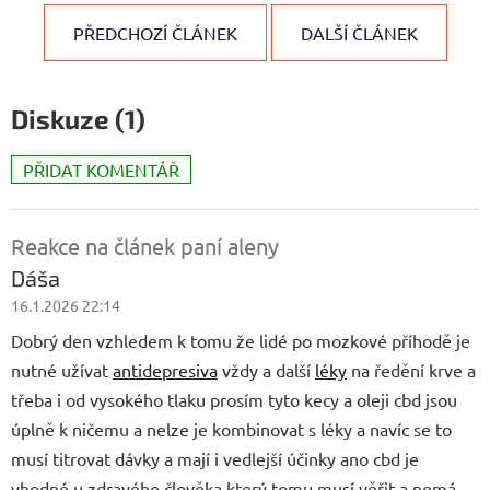
PŘEDCHOZÍ ČLÁNEK
DALŠÍ ČLÁNEK
Diskuze (1)
PŘIDAT KOMENTÁŘ
V
ý
p
Reakce na článek paní aleny
i
Dáša
s
16.1.2026 22:14
d
i
Dobrý den vzhledem k tomu že lidé po mozkové příhodě je
s
nutné užívat
antidepresiva
vždy a další
léky
na ředění krve a
k
třeba i od vysokého tlaku prosím tyto kecy a oleji cbd jsou
u
úplně k ničemu a nelze je kombinovat s léky a navíc se to
z
í
musí titrovat dávky a mají i vedlejší účinky ano cbd je
vhodné u zdravého člověka který tomu musí věřit a nemá