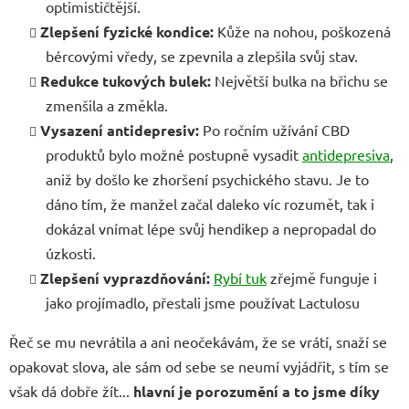
optimističtější.
Zlepšení fyzické kondice:
Kůže na nohou, poškozená
bércovými vředy, se zpevnila a zlepšila svůj stav.
Redukce tukových bulek:
Největší bulka na břichu se
zmenšila a změkla.
Vysazení antidepresiv:
Po ročním užívání CBD
produktů bylo možné postupně vysadit
antidepresiva
,
aniž by došlo ke zhoršení psychického stavu. Je to
dáno tím, že manžel začal daleko víc rozumět, tak i
dokázal vnímat lépe svůj hendikep a nepropadal do
úzkosti.
Zlepšení vyprazdňování:
Rybí tuk
zřejmě funguje i
jako projímadlo, přestali jsme používat Lactulosu
Řeč se mu nevrátila a ani neočekávám, že se vrátí, snaží se
opakovat slova, ale sám od sebe se neumí vyjádřit, s tím se
však dá dobře žít...
hlavní je porozumění a to jsme díky