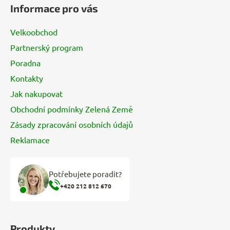
á
Informace pro vás
p
a
Velkoobchod
t
Partnerský program
í
Poradna
Kontakty
Jak nakupovat
Obchodní podmínky Zelená Země
Zásady zpracování osobních údajů
Reklamace
Potřebujete poradit?
+420 212 812 670
Produkty