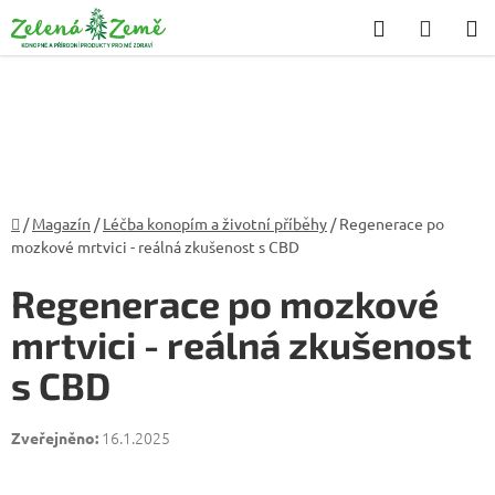
Přejít
Hledat
NÁKU
na
KOŠÍK
obsah
Domů
/
Magazín
/
Léčba konopím a životní příběhy
/
Regenerace po
mozkové mrtvici - reálná zkušenost s CBD
Regenerace po mozkové
mrtvici - reálná zkušenost
s CBD
16.1.2025