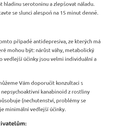
t hladinu serotoninu a zlepšovat náladu.
tavte se slunci alespoň na 15 minut denně.
tomto případě antidepresiva, ze kterých má
které mohou být: nárůst váhy, metabolický
vedlejší účinky jsou velmi individuální a
 můžeme Vám doporučit konzultaci s
 nepsychoaktivní kanabinoid z rostliny
způsobuje (nechutenství, problémy se
e minimální vedlejší účinky.
živatelům: