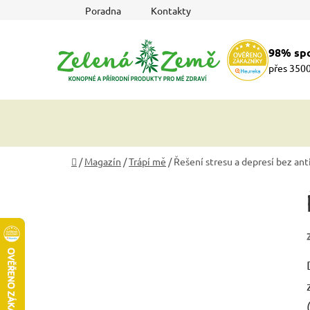
Přejít
Poradna
Kontakty
na
obsah
98% sp
přes 3500
Domů
/
Magazín
/
Trápí mě
/
Řešení stresu a depresí bez ant
P
o
s
t
r
a
n
n