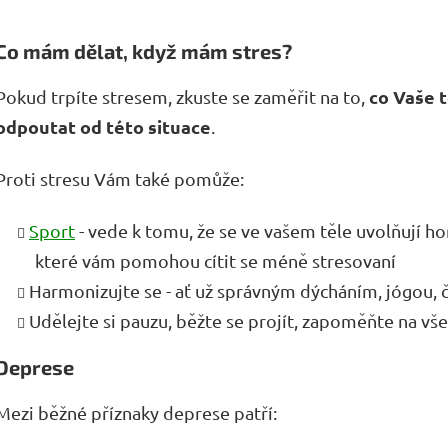
Co mám dělat, když mám stres?
co Vaše t
Pokud trpíte stresem, zkuste se zaměřit na to,
odpoutat od této situace
.
Proti stresu Vám také pomůže:
Sport
- vede k tomu, že se ve vašem těle uvolňují h
které vám pomohou cítit se méně stresovaní
Harmonizujte se - ať už správným dýcháním, jógou, č
Udělejte si pauzu, běžte se projít, zapoměňte na vše
Deprese
Mezi běžné příznaky deprese patří: