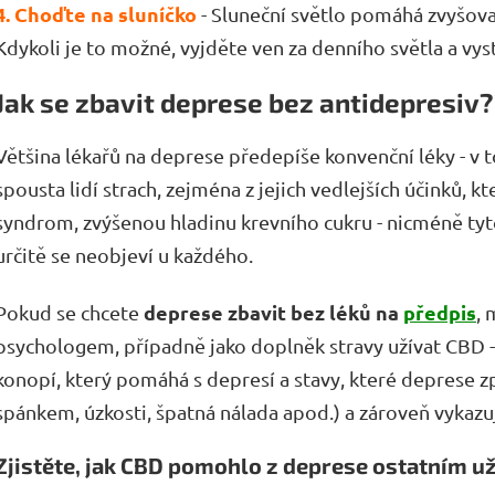
4. Choďte na sluníčko
- Sluneční světlo pomáhá zvyšova
Kdykoli je to možné, vyjděte ven za denního světla a vys
Jak se zbavit deprese bez antidepresiv?
Většina lékařů na deprese předepíše konvenční léky - v 
spousta lidí strach, zejména z jejich vedlejších účinků, 
syndrom, zvýšenou hladinu krevního cukru - nicméně tyto 
určitě se neobjeví u každého.
deprese zbavit bez léků na
předpis
Pokud se chcete
,
psychologem, případně jako doplněk stravy užívat CBD -
konopí, který pomáhá s depresí a stavy, které deprese 
spánkem, úzkosti, špatná nálada apod.) a zároveň vykazuj
Zjistěte, jak CBD pomohlo z deprese ostatním u