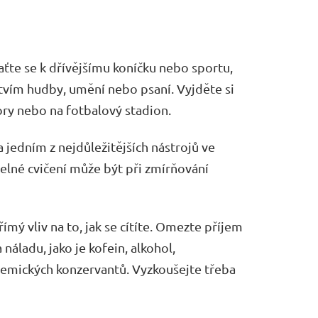
raťte se k dřívějšímu koníčku nebo sportu,
ctvím hudby, umění nebo psaní. Vyjděte si
hory nebo na fotbalový stadion.
a jedním z nejdůležitějších nástrojů ve
elné cvičení může být při zmírňování
přímý vliv na to, jak se cítíte. Omezte příjem
 náladu, jako je kofein, alkohol,
mických konzervantů. Vyzkoušejte třeba