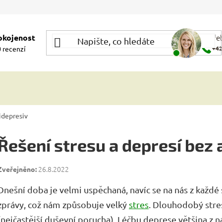
okojenost
Potře
 recenzí
+42
idepresiv
Řešení stresu a depresí bez 
26.8.2022
Dnešní doba je velmi uspěchaná, navíc se na nás z každé
zprávy, což nám způsobuje velký
stres
. Dlouhodobý stre
(nejčastější duševní porucha). Léčbu deprese většina z 