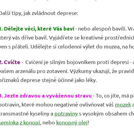
Další tipy, jak zvládnout deprese:
1. Dělejte věci, které Vás baví
- nebo alespoň bavili. V
který vás dříve bavil. Vyjádřete se kreativně prostředni
ven s přáteli. Udělejte si celodenní výlet do muzea, na 
2. Cvičte
- Cvičení je silným bojovníkem proti depresi - 
vašem arzenálu pro zotavení. Výzkumy ukazují, že pravid
příznaků deprese stejně účinné jako léky.
3. Jezte zdravou a vyváženou stravu
- To, co jíte, má 
potravin, které mohou negativně ovlivňovat váš
mozek
a
transmastné kyseliny a
potraviny
s vysokým obsahem che
semínka
z konopí
, nebo
konopný olej
!