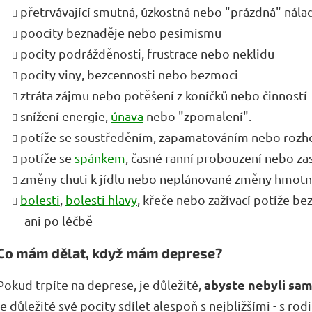
přetrvávající smutná, úzkostná nebo "prázdná" nála
poocity beznaděje nebo pesimismu
pocity podrážděnosti, frustrace nebo neklidu
pocity viny, bezcennosti nebo bezmoci
ztráta zájmu nebo potěšení z koníčků nebo činností
snížení energie,
únava
nebo "zpomalení".
potíže se soustředěním, zapamatováním nebo roz
potíže se
spánkem
, časné ranní probouzení nebo za
změny chuti k jídlu nebo neplánované změny hmotn
bolesti
,
bolesti hlavy
, křeče nebo zažívací potíže bez
ani po léčbě
Co mám dělat, když mám deprese?
abyste nebyli sam
Pokud trpíte na deprese, je důležité,
je důležité své pocity sdílet alespoň s nejbližšími - s rod