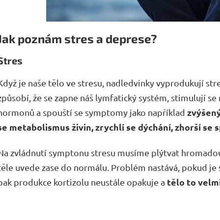
Jak poznám stres a deprese?
Stres
Když je naše tělo ve stresu, nadledvinky vyprodukují s
způsobí, že se zapne náš lymfatický systém, stimulují se
zvýšen
hormonů a spouští se symptomy jako například
se metabolismus živin, zrychlí se dýchání, zhorší se 
Na zvládnutí symptonu stresu musíme plýtvat hromadou e
těle uvede zase do normálu. Problém nastává, pokud je 
tělo to velm
pak produkce kortizolu neustále opakuje a