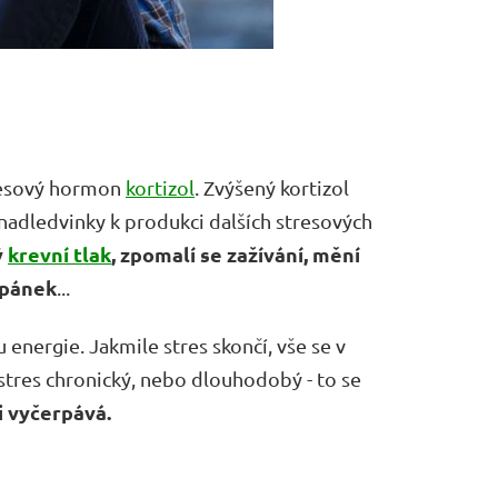
tresový hormon
kortizol
. Zvýšený kortizol
 nadledvinky k produkci dalších stresových
ý
krevní tlak
, zpomalí se zažívání, mění
spánek
...
nergie. Jakmile stres skončí, vše se v
stres chronický, nebo dlouhodobý - to se
i vyčerpává.