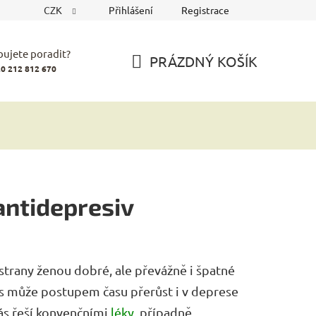
CZK
Přihlášení
Registrace
bujete poradit?
PRÁZDNÝ KOŠÍK
0 212 812 670
NÁKUPNÍ
KOŠÍK
antidepresiv
 strany ženou dobré, ale převážně i špatné
s může postupem času přerůst i v deprese
nás řeší konvenčními
léky
, případně