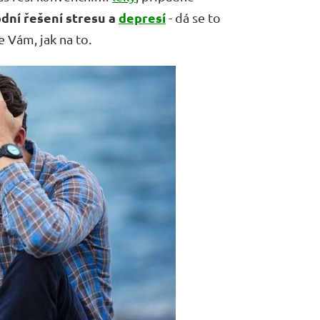
odní řešení stresu a
depresí
- dá se to
e Vám, jak na to.