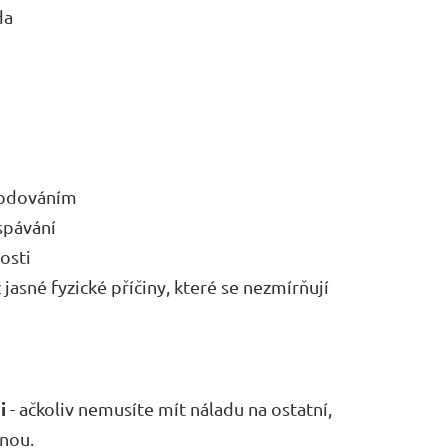
da
hodováním
spávání
osti
 jasné fyzické příčiny, které se nezmírňují
i
- ačkoliv nemusíte mít náladu na ostatní,
inou.