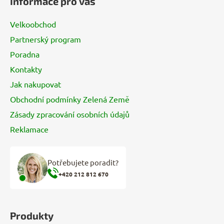
Informace pro vás
p
a
Velkoobchod
t
Partnerský program
í
Poradna
Kontakty
Jak nakupovat
Obchodní podmínky Zelená Země
Zásady zpracování osobních údajů
Reklamace
Potřebujete poradit?
+420 212 812 670
Produkty