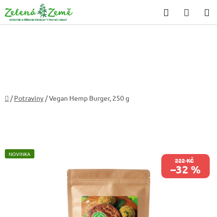
Přejít
Hledat
NÁKU
na
KOŠÍK
obsah
Domů
/
Potraviny
/
Vegan Hemp Burger, 250 g
NOVINKA
222 KČ
–32 %