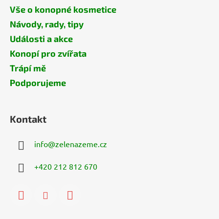
Vše o konopné kosmetice
Návody, rady, tipy
Události a akce
Konopí pro zvířata
Trápí mě
Podporujeme
Kontakt
info
@
zelenazeme.cz
+420 212 812 670