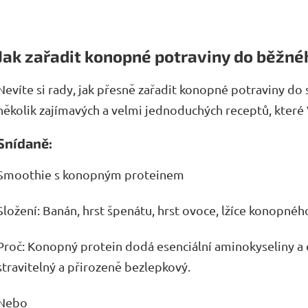
Jak zařadit konopné potraviny do běžné
Nevíte si rady, jak přesně zařadit konopné potraviny do
několik zajímavých a velmi jednoduchých receptů, které
Snídaně:
Smoothie s konopným proteinem
Složení: Banán, hrst špenátu, hrst ovoce, lžíce konopné
Proč: Konopný protein dodá esenciální aminokyseliny a
stravitelný a přirozeně bezlepkový.
Nebo