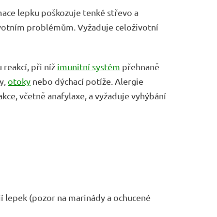
mace lepku poškozuje tenké střevo a
avotním problémům. Vyžaduje celoživotní
 reakcí, při níž
imunitní systém
přehnaně
y,
otoky
nebo dýchací potíže. Alergie
akce, včetně anafylaxe, a vyžaduje vyhýbání
jí lepek (pozor na marinády a ochucené