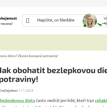
okojenost
Potře
 recenzí
+42
ovou dietu? Zkuste konopné potraviny!
Jak obohatit bezlepkovou d
potraviny!
1.11.2024
Bezlepkovou dietu
často nedrží jen lidé, kteří trpí
celiaki