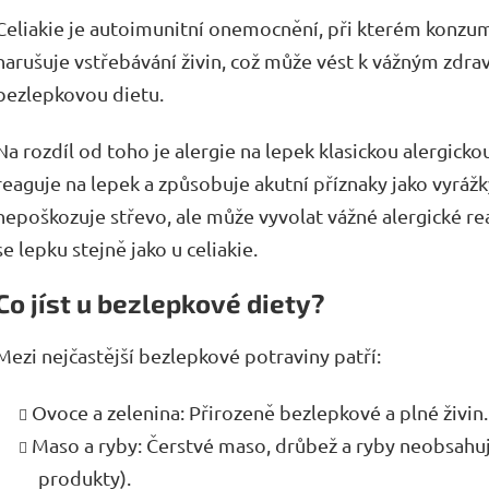
Celiakie je autoimunitní onemocnění, při kterém konzu
narušuje vstřebávání živin, což může vést k vážným zdr
bezlepkovou dietu.
Na rozdíl od toho je alergie na lepek klasickou alergickou
reaguje na lepek a způsobuje akutní příznaky jako vyrážk
nepoškozuje střevo, ale může vyvolat vážné alergické re
se lepku stejně jako u celiakie.
Co jíst u bezlepkové diety?
Mezi nejčastější bezlepkové potraviny patří:
Ovoce a zelenina: Přirozeně bezlepkové a plné živin.
Maso a ryby: Čerstvé maso, drůbež a ryby neobsahu
produkty).