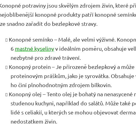
Konopné potraviny jsou skvělým zdrojem živin, které př
nejoblíbenější konopné produkty patří konopné semínko
lze snadno zařadit do bezlepkové stravy.
Konopné semínko – Malé, ale velmi výživné. Konop
6
mastné kyseliny
v ideálním poměru, obsahuje velké
nezbytné pro zdravé trávení.
Konopný protein – Je přirozeně bezlepkový a může 
proteinovým práškům, jako je syrovátka. Obsahuje 
ho činí plnohodnotným zdrojem bílkovin.
Konopný olej – Tento olej je bohatý na nenasycené m
studenou kuchyni, například do salátů. Může také p
lidé s celiakií, u kterých se mohou objevovat derma
nedostatkem živin.