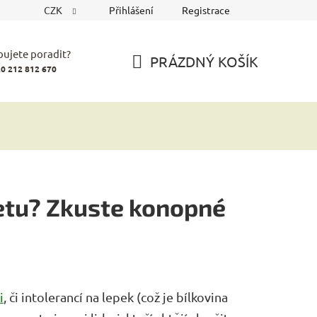
CZK
Přihlášení
Registrace
bujete poradit?
PRÁZDNÝ KOŠÍK
0 212 812 670
NÁKUPNÍ
KOŠÍK
ietu? Zkuste konopné
i
, či intolerancí na lepek (což je bílkovina