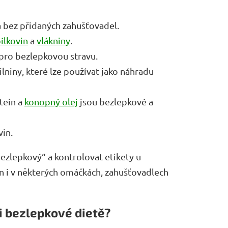
a bez přidaných zahušťovadel.
ílkovin
a
vlákniny
.
pro bezlepkovou stravu.
niny, které lze používat jako náhradu
tein a
konopný olej
jsou bezlepkové a
vin.
bezlepkový“ a kontrolovat etikety u
 i v některých omáčkách, zahušťovadlech
i bezlepkové dietě?