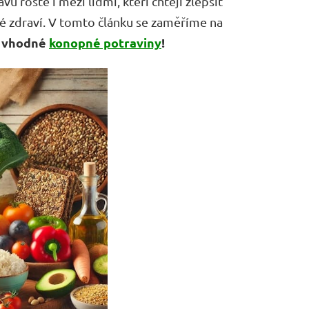
 roste i mezi lidmi, kteří chtějí zlepšit
vé zdraví. V tomto článku se zaměříme na
m vhodné
konopné potraviny
!