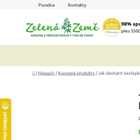
Přejít
Poradna
Kontakty
na
obsah
98% sp
přes 3500
Domů
/
Magazín
/
Konopné produkty
/
Jak obohatit bezlepk
P
o
s
t
r
a
n
n