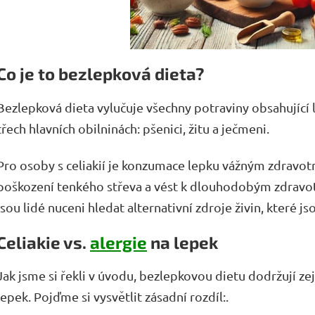
Co je to bezlepková dieta?
Bezlepková dieta vylučuje všechny potraviny obsahující le
třech hlavních obilninách: pšenici, žitu a ječmeni.
Pro osoby s celiakií je konzumace lepku vážným zdrav
poškození tenkého střeva a vést k dlouhodobým zdravo
jsou lidé nuceni hledat alternativní zdroje živin, které
Celiakie vs.
alergie
na lepek
Jak jsme si řekli v úvodu, bezlepkovou dietu dodržují zejm
lepek. Pojďme si vysvětlit zásadní rozdíl:.