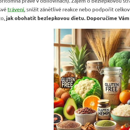
přítomná právě v obilovinách). Zájem o bezlepkovou stravu
své
trávení
, snížit zánětlivé reakce nebo podpořit celko
jak obohatit bezlepkovou dietu. Doporučíme Vá
to,