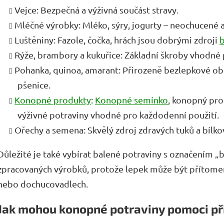
Vejce: Bezpečná a výživná součást stravy.
Mléčné výrobky: Mléko, sýry, jogurty – neochucené 
Luštěniny: Fazole, čočka, hrách jsou dobrými zdroji
b
Rýže, brambory a kukuřice: Základní škroby vhodné 
Pohanka, quinoa, amarant: Přirozeně bezlepkové obil
pšenice.
Konopné produkty
:
Konopné semínko
, konopný pro
výživné potraviny vhodné pro každodenní použití.
Ořechy a semena: Skvělý zdroj zdravých tuků a bílko
Důležité je také vybírat balené potraviny s označením „
zpracovaných výrobků, protože lepek může být přítomen
nebo dochucovadlech.
Jak mohou konopné potraviny pomoci př