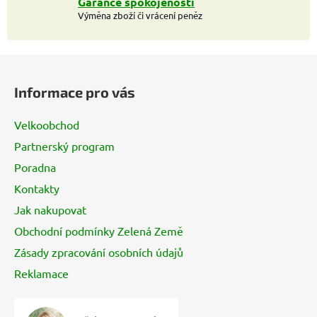
Garance spokojenosti
Výměna zboží či vrácení peněz
Z
á
Informace pro vás
p
a
Velkoobchod
t
Partnerský program
í
Poradna
Kontakty
Jak nakupovat
Obchodní podmínky Zelená Země
Zásady zpracování osobních údajů
Reklamace