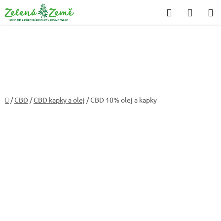
Přejít
Hledat
NÁKU
na
KOŠÍK
obsah
Domů
/
CBD
/
CBD kapky a olej
/
CBD 10% olej a kapky