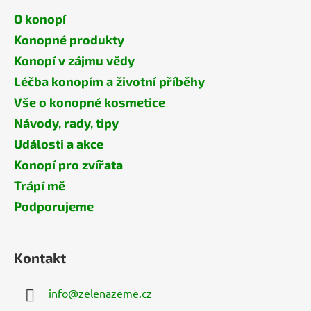
O konopí
Konopné produkty
Konopí v zájmu vědy
Léčba konopím a životní příběhy
Vše o konopné kosmetice
Návody, rady, tipy
Události a akce
Konopí pro zvířata
Trápí mě
Podporujeme
Kontakt
info
@
zelenazeme.cz