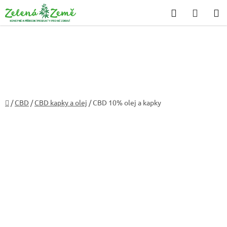
Přejít
Hledat
NÁKU
na
KOŠÍK
obsah
Domů
/
CBD
/
CBD kapky a olej
/
CBD 10% olej a kapky