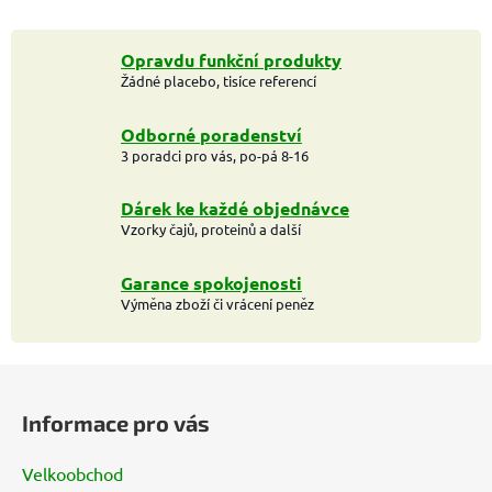
Opravdu funkční produkty
Žádné placebo, tisíce referencí
Odborné poradenství
3 poradci pro vás, po-pá 8-16
Dárek ke každé objednávce
Vzorky čajů, proteinů a další
Garance spokojenosti
Výměna zboží či vrácení peněz
Z
á
Informace pro vás
p
a
Velkoobchod
t