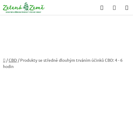
Přejít
Hledat
NÁKU
na
KOŠÍK
obsah
Domů
/
CBD
/
Produkty se středně dlouhým trváním účinků CBD: 4 - 6
hodin