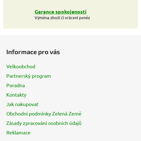
Garance spokojenosti
Výměna zboží či vrácení peněz
Z
á
Informace pro vás
p
a
Velkoobchod
t
Partnerský program
í
Poradna
Kontakty
Jak nakupovat
Obchodní podmínky Zelená Země
Zásady zpracování osobních údajů
Reklamace