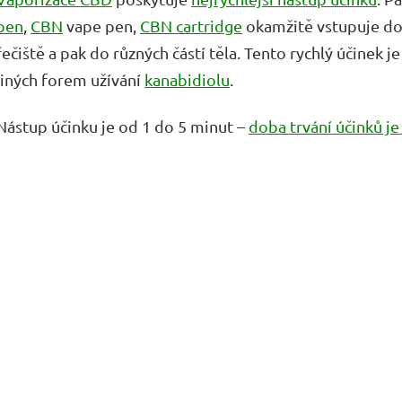
pen
,
CBN
vape pen,
CBN cartridge
okamžitě vstupuje do 
řečiště a pak do různých částí těla. Tento rychlý účinek j
jiných forem užívání
kanabidiolu
.
Nástup účinku je od 1 do 5 minut –
doba trvání účinků j