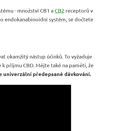
stému - množství CB1 a
CB2
receptorů v
je to endokanabinoidní systém, se dočtete
at okamžitý nástup účinků. To vyžaduje
e k příjmu CBD. Mějte také na paměti, že
e univerzální předepsané dávkování.