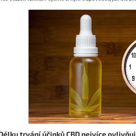
Délku trvání účinků CBD nejvíce ovlivňu