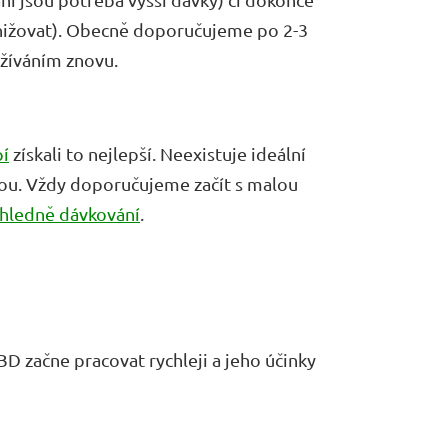
snižovat). Obecně doporučujeme po 2-3
užíváním znovu.
í
získali to nejlepší. Neexistuje ideální
svou. Vždy doporučujeme začít s malou
hledně dávkování
.
BD začne pracovat rychleji a jeho účinky