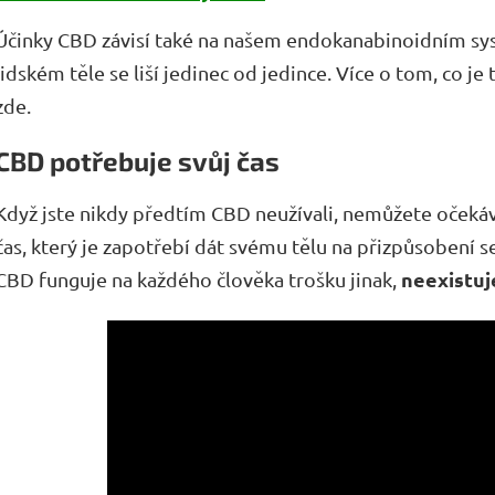
Účinky CBD závisí také na našem endokanabinoidním sy
lidském těle se liší jedinec od jedince. Více o tom, co 
zde.
CBD potřebuje svůj čas
Když jste nikdy předtím CBD neužívali, nemůžete očekáv
čas, který je zapotřebí dát svému tělu na přizpůsobení s
neexistuj
CBD funguje na každého člověka trošku jinak,