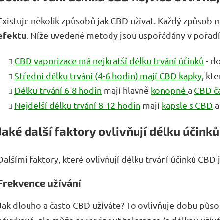
Existuje několik způsobů jak CBD užívat. Každý způsob m
efektu
. Níže uvedené metody jsou uspořádány v pořadí 
CBD vaporizace má nejkratší délku trvání účinků
- d
Střední délku trvání (4-6 hodin) mají CBD kapky
, kt
Délku trvání 6-8 hodin
mají hlavně
konopné
a
CBD č
Nejdelší délku trvání 8-12 hodin
mají
kapsle s CBD
Jaké další faktory ovlivňují délku účink
Dalšími faktory, které ovlivňují délku trvání účinků CBD 
Frekvence užívání
Jak dlouho a často CBD užíváte? To ovlivňuje dobu půso
návykové, ale může se vyvinout tolerance (s délkou užívá