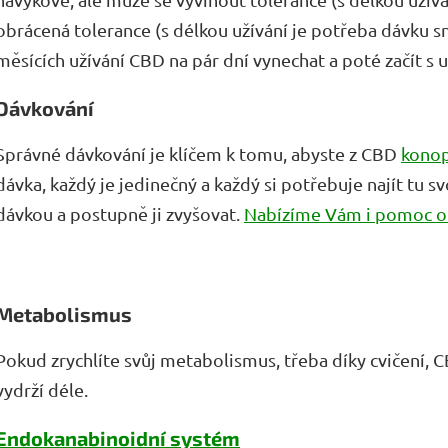
obrácená tolerance (s délkou užívání je potřeba dávku 
měsících užívání CBD na pár dní vynechat a poté začít s 
Dávkování
Správné dávkování je klíčem k tomu, abyste z CBD
konop
dávka, každý je jedinečný a každý si potřebuje najít tu 
dávkou a postupně ji zvyšovat.
Nabízíme Vám i pomoc o
Metabolismus
Pokud zrychlíte svůj metabolismus, třeba díky cvičení, C
vydrží déle.
Endokanabinoidní systém