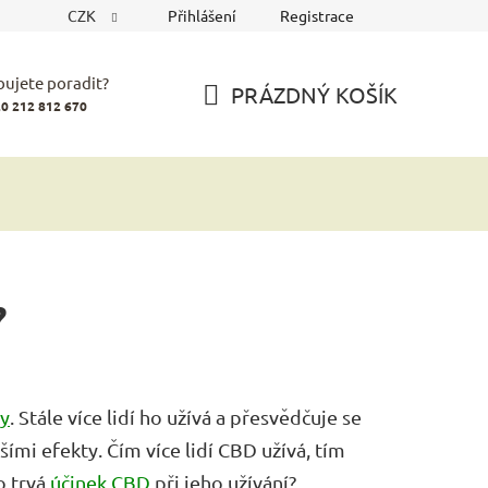
CZK
Přihlášení
Registrace
bujete poradit?
PRÁZDNÝ KOŠÍK
0 212 812 670
NÁKUPNÍ
KOŠÍK
?
ky
. Stále více lidí ho užívá a přesvědčuje se
šími efekty. Čím více lidí CBD užívá, tím
o trvá
účinek CBD
při jeho užívání?