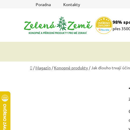
Přejít
Poradna
Kontakty
na
obsah
98% sp
přes 3500
Domů
/
Magazín
/
Konopné produkty
/
Jak dlouho trvají úči
P
o
s
t
r
a
n
n