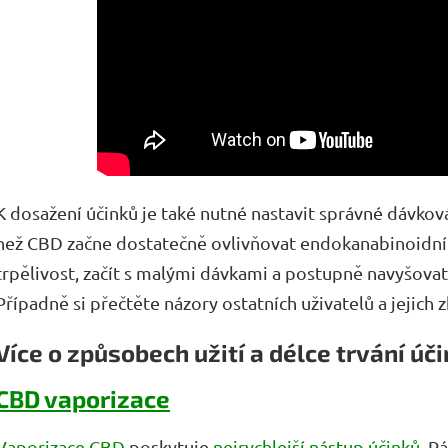
K dosažení účinků je také nutné nastavit správné dávko
než CBD začne dostatečně ovlivňovat endokanabinoidní re
trpělivost, začít s malými dávkami a postupně navyšova
Případně si přečtěte názory ostatních uživatelů a jejich 
Více o způsobech užití a délce trvání úč
CBD vaporizace
Vaporizace CBD
poskytuje
nejrychlejší nástup účinků
. P