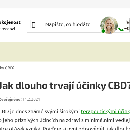
okojenost
Potře
 recenzí
+42
nky CBD?
Jak dlouho trvají účinky CBD
11.2.2021
CBD je dnes známé svými širokými
terapeutickými účin
o jeho příznivých účincích na zdraví s minimálními vedlej
více otázek vzniká. Pojďme si nyní odpovědět, jak dlouh