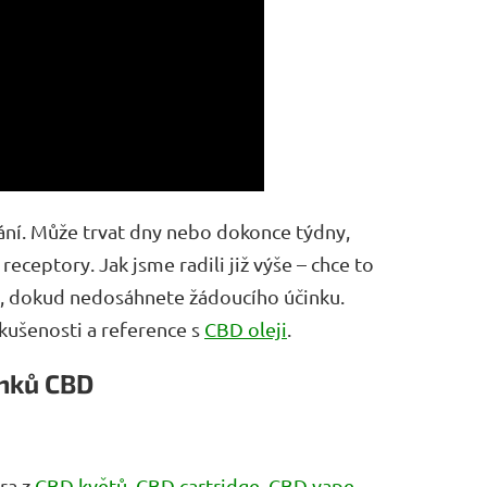
vání. Může trvat dny nebo dokonce týdny,
ceptory. Jak jsme radili již výše – chce to
t, dokud nedosáhnete žádoucího účinku.
zkušenosti a reference s
CBD oleji
.
inků CBD
ára z
CBD květů
,
CBD cartridge
,
CBD vape