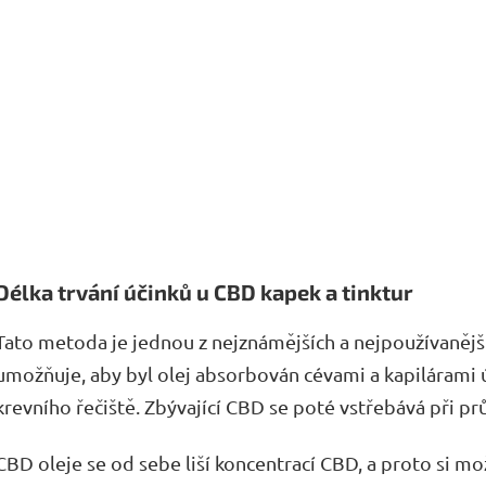
Délka trvání účinků u CBD kapek a tinktur
Tato metoda je jednou z nejznámějších a nejpoužívanějš
umožňuje, aby byl olej absorbován cévami a kapilárami 
krevního řečiště. Zbývající CBD se poté vstřebává při 
CBD oleje se od sebe liší koncentrací CBD, a proto si mo