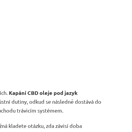
Kapání CBD oleje pod jazyk
ích.
ústní dutiny, odkud se následně dostává do
průchodu trávicím systémem.
žná kladete otázku, zda závisí doba