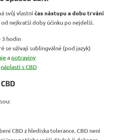
čas nástupu a dobu trvání
á svůj vlastní
od nejkratší doby účinku po nejdelší.
o 3 hodin
eré se užívají sublingválně (pod jazyk)
aje
a
potraviny
a
náplasti s CBD
ů CBD
jsou:
bení CBD z hlediska tolerance. CBD není
ní jsou potřeba vyšší dávky) či dokonce