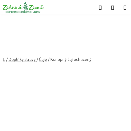
Přejít
Hledat
NÁKU
na
KOŠÍK
obsah
Domů
/
Doplňky stravy
/
Čaje
/
Konopný čaj ochucený