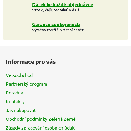
Dárek ke každé objednávce
Vzorky čajů, proteinů a další
Garance spokojenosti
Výměna zboží či vrácení peněz
Z
á
Informace pro vás
p
a
Velkoobchod
t
Partnerský program
í
Poradna
Kontakty
Jak nakupovat
Obchodní podmínky Zelená Země
Zásady zpracování osobních údajů