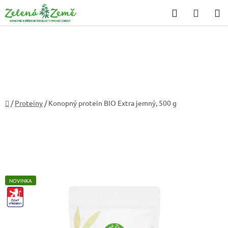
Přejít
Hledat
NÁKU
na
KOŠÍK
obsah
Domů
/
Proteiny
/
Konopný protein BIO Extra jemný, 500 g
NOVINKA
CZ-
VYROBEK