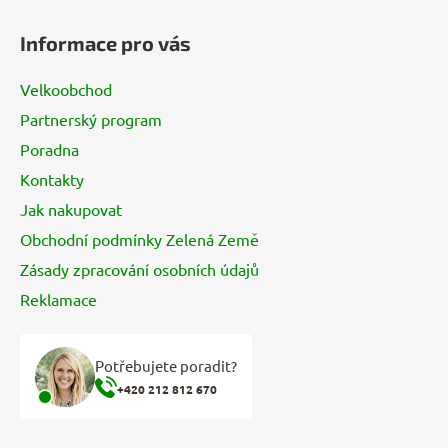
Z
á
Informace pro vás
p
a
Velkoobchod
t
Partnerský program
í
Poradna
Kontakty
Jak nakupovat
Obchodní podmínky Zelená Země
Zásady zpracování osobních údajů
Reklamace
Potřebujete poradit?
+420 212 812 670