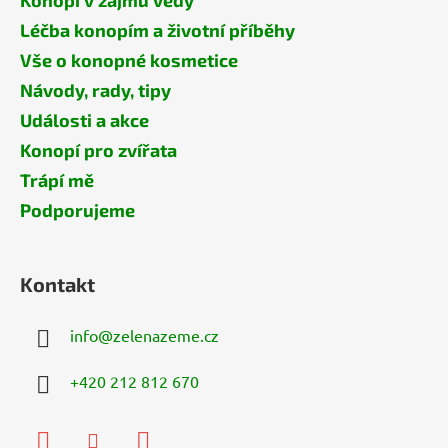
Konopí v zájmu vědy
Léčba konopím a životní příběhy
Vše o konopné kosmetice
Návody, rady, tipy
Události a akce
Konopí pro zvířata
Trápí mě
Podporujeme
Kontakt
info
@
zelenazeme.cz
+420 212 812 670