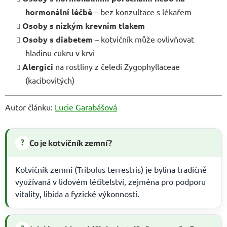
hormonální léčbě
– bez konzultace s lékařem
Osoby s nízkým krevním tlakem
Osoby s diabetem
– kotvičník může ovlivňovat
hladinu cukru v krvi
Alergici
na rostliny z čeledi Zygophyllaceae
(kacibovitých)
Autor článku:
Lucie Garabášová
?
Co je kotvičník zemní?
Kotvičník zemní (Tribulus terrestris) je bylina tradičně
využívaná v lidovém léčitelství, zejména pro podporu
vitality, libida a fyzické výkonnosti.