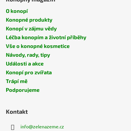
O konopí
Konopné produkty
Konopí v zájmu vědy
Léčba konopím a životní příběhy
Vše o konopné kosmetice
Návody, rady, tipy
Události a akce
Konopí pro zvířata
Trápí mě
Podporujeme
Kontakt
info
@
zelenazeme.cz