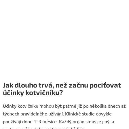
Jak dlouho trvá, než začnu pociťovat
účinky kotvičníku?
Účinky kotvičníku mohou být patrné již po několika dnech až
týdnech pravidelného užívání. Klinické studie obvykle
používají dobu 1–3 měsíce. Každý organismus je jiný, a
proto se může doba nástupu účinků lišit.