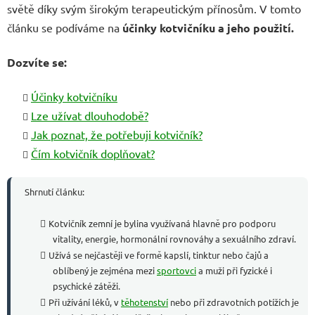
světě díky svým širokým terapeutickým přínosům. V tomto
článku se podíváme na
účinky kotvičníku a jeho použití.
Dozvíte se:
Účinky kotvičníku
Lze užívat dlouhodobě?
Jak poznat, že potřebuji kotvičník?
Čím kotvičník doplňovat?
Shrnutí článku:
Kotvičník zemní je bylina využívaná hlavně pro podporu
vitality, energie, hormonální rovnováhy a sexuálního zdraví.
Užívá se nejčastěji ve formě kapslí, tinktur nebo čajů a
oblíbený je zejména mezi
sportovci
a muži při fyzické i
psychické zátěži.
Při užívání léků, v
těhotenství
nebo při zdravotních potížích je