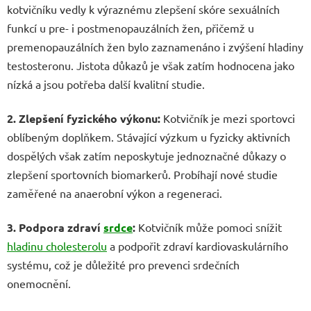
kotvičníku vedly k výraznému zlepšení skóre sexuálních
funkcí u pre- i postmenopauzálních žen, přičemž u
premenopauzálních žen bylo zaznamenáno i zvýšení hladiny
testosteronu. Jistota důkazů je však zatím hodnocena jako
nízká a jsou potřeba další kvalitní studie.
2. Zlepšení fyzického výkonu:
Kotvičník je mezi sportovci
oblíbeným doplňkem. Stávající výzkum u fyzicky aktivních
dospělých však zatím neposkytuje jednoznačné důkazy o
zlepšení sportovních biomarkerů. Probíhají nové studie
zaměřené na anaerobní výkon a regeneraci.
3. Podpora zdraví
srdce
:
Kotvičník může pomoci snížit
hladinu cholesterolu
a podpořit zdraví kardiovaskulárního
systému, což je důležité pro prevenci srdečních
onemocnění.