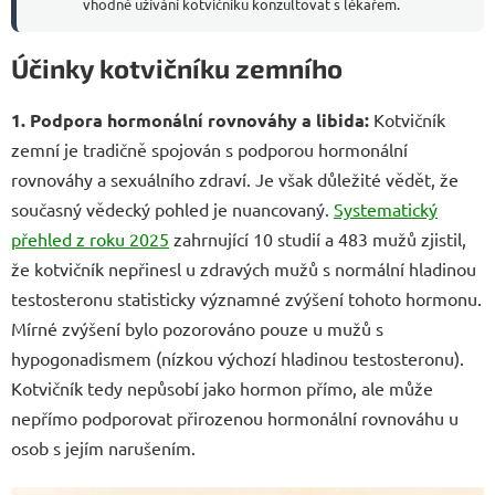
vhodné užívání kotvičníku konzultovat s lékařem.
Účinky kotvičníku zemního
1. Podpora hormonální rovnováhy a libida:
Kotvičník
zemní je tradičně spojován s podporou hormonální
rovnováhy a sexuálního zdraví. Je však důležité vědět, že
současný vědecký pohled je nuancovaný.
Systematický
přehled z roku 2025
zahrnující 10 studií a 483 mužů zjistil,
že kotvičník nepřinesl u zdravých mužů s normální hladinou
testosteronu statisticky významné zvýšení tohoto hormonu.
Mírné zvýšení bylo pozorováno pouze u mužů s
hypogonadismem (nízkou výchozí hladinou testosteronu).
Kotvičník tedy nepůsobí jako hormon přímo, ale může
nepřímo podporovat přirozenou hormonální rovnováhu u
osob s jejím narušením.