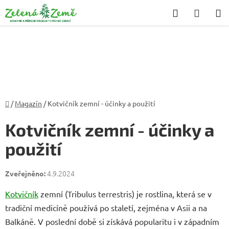
Přejít
Hledat
NÁKU
na
KOŠÍK
obsah
Domů
/
Magazín
/
Kotvičník zemní - účinky a použití
Kotvičník zemní - účinky a
použití
4.9.2024
Kotvičník
zemní (Tribulus terrestris) je rostlina, která se v
tradiční medicíně používá po staletí, zejména v Asii a na
Balkáně. V poslední době si získává popularitu i v západním