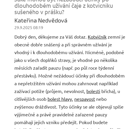
dlouhodobém užívání čaje z kotvicniku
sušeného v prášku?
Kateřina Nedvědová
29.9.2025 08:19
Dobrý den, děkujeme za Váš dotaz.
Kotvičník
zemní je
obecně dobře snášený a při správném užívání je
vhodný i k dlouhodobému užívání. Nicméně, podobně
jako u všech doplňků stravy, je vhodné po několika
měsících zařadit pauzu (např. po půl roce týdenní
přestávku). Možné nežádoucí účinky při dlouhodobém
a nepřetržitém užívání mohou zahrnovat například
zažívací potíže (průjem, nevolnost,
bolesti
břicha), u
citlivějších osob
bolest hlavy
,
nespavost
nebo
zvýšenou dráždivost. Tyto účinky se ale objevují spíše
výjimečně a právě pravidelně zařazené pauzy
pomáhají jejich vzniku předejít. Pokud budete