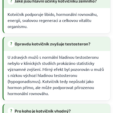
?
Jaké jsou hlavní účinky kotvičníku zemního?
Kotvičník podporuje libido, hormonální rovnováhu,
energii, svalovou regeneraci a celkovou vitalitu
organismu.
?
Opravdu kotvičník zvyšuje testosteron?
U zdravých mužů s normální hladinou testosteronu
nebylo v klinických studiích prokázáno statisticky
významné zvýšení. Mírný efekt byl pozorován u mužů
s nízkou výchozí hladinou testosteronu
(hypogonadismus). Kotvičník tedy nepůsobí jako
hormon přímo, ale může podporovat přirozenou
hormonální rovnováhu.
?
Pro koho je kotvičník vhodný?