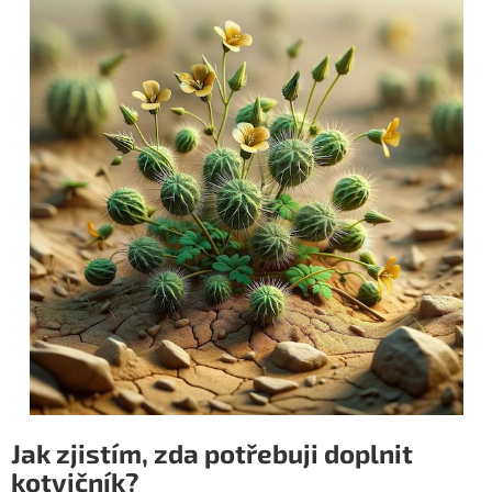
Jak zjistím, zda potřebuji doplnit
kotvičník?