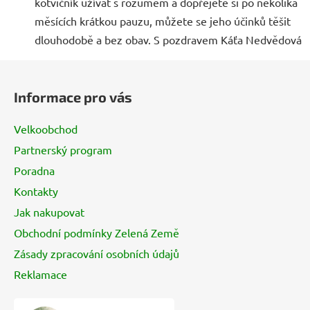
kotvičník užívat s rozumem a dopřejete si po několika
měsících krátkou pauzu, můžete se jeho účinků těšit
dlouhodobě a bez obav. S pozdravem Káťa Nedvědová
Z
á
Informace pro vás
p
a
Velkoobchod
t
Partnerský program
í
Poradna
Kontakty
Jak nakupovat
Obchodní podmínky Zelená Země
Zásady zpracování osobních údajů
Reklamace