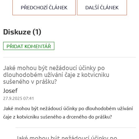
PŘEDCHOZÍ ČLÁNEK
DALŠÍ ČLÁNEK
Diskuze (1)
PŘIDAT KOMENTÁŘ
V
ý
p
Jaké mohou být nežádoucí účinky po
i
dlouhodobém užívání čaje z kotvicniku
s
sušeného v prášku?
d
Josef
i
27.9.2025 07:41
s
k
Jaké mohou být nežádoucí účinky po dlouhodobém užívání
u
čaje z kotvicniku sušeného a drceného do prášku?
z
í
Jaké mohou být nežádoucí účinky po