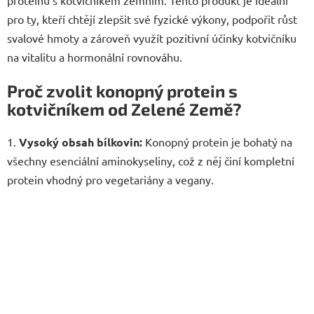
proteinu s kotvičníkem zemním. Tento produkt je ideální
pro ty, kteří chtějí zlepšit své fyzické výkony, podpořit růst
svalové hmoty a zároveň využít pozitivní účinky kotvičníku
na vitalitu a hormonální rovnováhu.
Proč zvolit konopný protein s
kotvičníkem od Zelené Země?
1.
Vysoký obsah bílkovin:
Konopný protein je bohatý na
všechny esenciální aminokyseliny, což z něj činí kompletní
protein vhodný pro vegetariány a vegany.