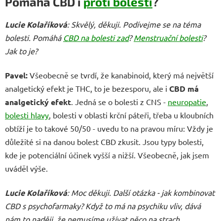
Pomáhá CBD i
proti bolesti
?
Lucie Kolaříková
: Skvělý, děkuji. Podívejme se na téma
bolesti. Pomáhá
CBD na bolesti zad
?
Menstruační bolesti
?
Jak to je?
Pavel:
Všeobecně se tvrdí, že kanabinoid, který má největší
analgetický efekt je THC, to je bezesporu, ale i
CBD má
analgetický efekt
. Jedná se o bolesti z CNS -
neuropatie
,
bolesti hlavy
, bolesti v oblasti krční páteři, třeba u kloubních
obtíží je to takové 50/50 - uvedu to na pravou míru: Vždy je
důležité si na danou bolest CBD zkusit. Jsou typy bolesti,
kde je potenciální účinek vyšší a nižší. Všeobecně, jak jsem
uváděl výše.
Lucie Kolaříková
: Moc děkuji. Další otázka - jak kombinovat
CBD s psychofarmaky? Když to má na psychiku vliv, dává
nám to naději, že nemusíme užívat něco na strach,