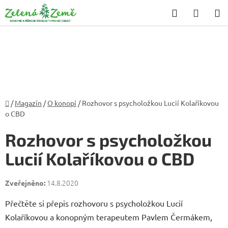
Přejít
Hledat
NÁKU
na
KOŠÍK
obsah
Domů
/
Magazín
/
O konopí
/
Rozhovor s psycholožkou Lucií Kolaříkovou
o CBD
Rozhovor s psycholožkou
Lucií Kolaříkovou o CBD
14.8.2020
Přečtěte si přepis rozhovoru s psycholožkou Lucií
Kolaříkovou a konopným terapeutem Pavlem Čermákem,