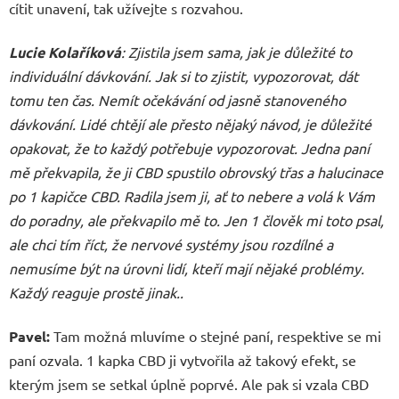
cítit unavení, tak užívejte s rozvahou.
Lucie Kolaříková
: Zjistila jsem sama, jak je důležité to
individuální dávkování. Jak si to zjistit, vypozorovat, dát
tomu ten čas. Nemít očekávání od jasně stanoveného
dávkování. Lidé chtějí ale přesto nějaký návod, je důležité
opakovat, že to každý potřebuje vypozorovat. Jedna paní
mě překvapila, že ji CBD spustilo obrovský třas a halucinace
po 1 kapičce CBD. Radila jsem ji, ať to nebere a volá k Vám
do poradny, ale překvapilo mě to. Jen 1 člověk mi toto psal,
ale chci tím říct, že nervové systémy jsou rozdílné a
nemusíme být na úrovni lidí, kteří mají nějaké problémy.
Každý reaguje prostě jinak..
Pavel:
Tam možná mluvíme o stejné paní, respektive se mi
paní ozvala. 1 kapka CBD ji vytvořila až takový efekt, se
kterým jsem se setkal úplně poprvé. Ale pak si vzala CBD