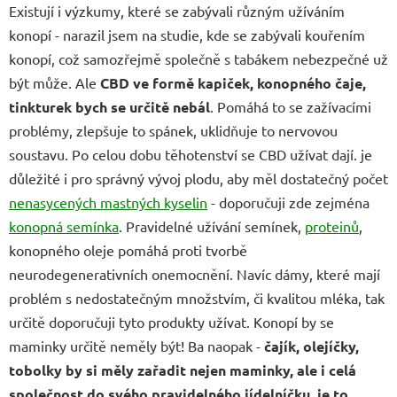
Existují i výzkumy, které se zabývali různým užíváním
konopí - narazil jsem na studie, kde se zabývali kouřením
konopí, což samozřejmě společně s tabákem nebezpečné už
být může. Ale
CBD ve formě kapiček, konopného čaje,
tinkturek bych se určitě nebál
. Pomáhá to se zažívacími
problémy, zlepšuje to spánek, uklidňuje to nervovou
soustavu. Po celou dobu těhotenství se CBD užívat dají. je
důležité i pro správný vývoj plodu, aby měl dostatečný počet
nenasycených mastných kyselin
- doporučuji zde zejména
konopná semínka
. Pravidelné užívání semínek,
proteinů
,
konopného oleje pomáhá proti tvorbě
neurodegenerativních onemocnění. Navíc dámy, které mají
problém s nedostatečným množstvím, či kvalitou mléka, tak
určitě doporučuji tyto produkty užívat. Konopí by se
maminky určitě neměly být! Ba naopak -
čajík, olejíčky,
tobolky by si měly zařadit nejen maminky, ale i celá
společnost do svého pravidelného jídelníčku. je to