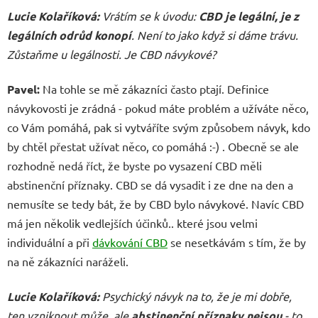
Lucie Kolaříková
:
Vrátím se k úvodu:
CBD je legální, je z
legálních odrůd konopí
. Není to jako když si dáme trávu.
Zůstaňme u legálnosti. Je CBD návykové?
Pavel:
Na tohle se mě zákazníci často ptají. Definice
návykovosti je zrádná - pokud máte problém a užíváte něco,
co Vám pomáhá, pak si vytváříte svým způsobem návyk, kdo
by chtěl přestat užívat něco, co pomáhá :-) . Obecně se ale
rozhodně nedá říct, že byste po vysazení CBD měli
abstinenční příznaky. CBD se dá vysadit i ze dne na den a
nemusíte se tedy bát, že by CBD bylo návykové. Navíc CBD
má jen několik vedlejších účinků.. které jsou velmi
individuální a při
dávkování CBD
se nesetkávám s tím, že by
na ně zákazníci naráželi.
Lucie Kolaříková
:
Psychický návyk na to, že je mi dobře,
ten vzniknout může, ale
abstinenční příznaky nejsou
- to