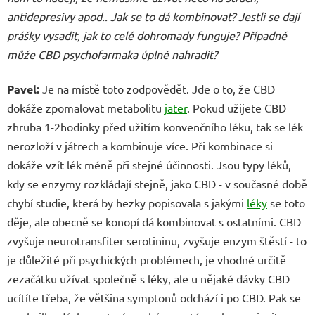
antidepresivy apod.. Jak se to dá kombinovat? Jestli se dají
prášky vysadit, jak to celé dohromady funguje? Případně
může CBD psychofarmaka úplně nahradit?
Pavel:
Je na místě toto zodpovědět. Jde o to, že CBD
dokáže zpomalovat metabolitu
jater
. Pokud užijete CBD
zhruba 1-2hodinky před užitím konvenčního léku, tak se lék
nerozloží v játrech a kombinuje více. Při kombinace si
dokáže vzít lék méně při stejné účinnosti. Jsou typy léků,
kdy se enzymy rozkládají stejně, jako CBD - v současné době
chybí studie, která by hezky popisovala s jakými
léky
se toto
děje, ale obecně se konopí dá kombinovat s ostatními. CBD
zvyšuje neurotransfiter serotininu, zvyšuje enzym štěstí - to
je důležité při psychických problémech, je vhodné určitě
zezačátku užívat společně s léky, ale u nějaké dávky CBD
ucítíte třeba, že většina symptonů odchází i po CBD. Pak se