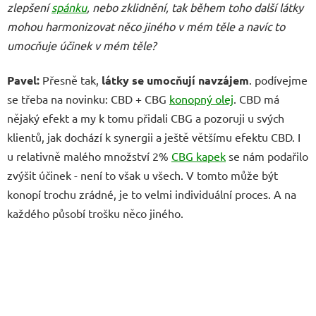
zlepšení
spánku
, nebo zklidnění, tak během toho další látky
mohou harmonizovat něco jiného v mém těle a navíc to
umocňuje účinek v mém těle?
Pavel:
Přesně tak,
látky se umocňují navzájem
. podívejme
se třeba na novinku: CBD + CBG
konopný olej
. CBD má
nějaký efekt a my k tomu přidali CBG a pozoruji u svých
klientů, jak dochází k synergii a ještě většímu efektu CBD. I
u relativně malého množství 2%
CBG kapek
se nám podařilo
zvýšit účinek - není to však u všech. V tomto může být
konopí trochu zrádné, je to velmi individuální proces. A na
každého působí trošku něco jiného.