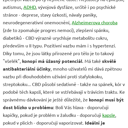
autismus,
ADHD
, vývojová dysfáze, určitě i po psychické
stránce - deprese, stavy úzkosti, návaly paniky,
neurodegenerativní onemocnění,
Alzheimerova choroba
(zde to zpomaluje progres nemoci), zlepšení spánku,
diabetiků - CBD výrazně urychluje metabolitu cukru,
především u II typu. Pozitivní vazbu mám i s hypertenzí.
Díky tomu, že jsou látky přirozené pro tělo je to takový
"všelék",
konopí má úžasný potenciál
. Má také
skvělé
antibakteriální účinky
, mnoho uživatelů mi dává zpětnou
vazbu při dlouhodobém užívání proti stafylokoku,
streptokoku... CBD působí sedativně - takže na spánek, kór v
podobě těch kapslí, které se vstřebávají v trávicím traktu. Ke
správnému dávkování je ještě důležité, že
konopí musí být
dost blízko u problému
: Bolí Vás hlava - doporučuji
kapičky, pokud je problém v žaludku - doporučuji
kapsle
,
pokud v plicích - doporučuji vaporizovat.
Ideální je