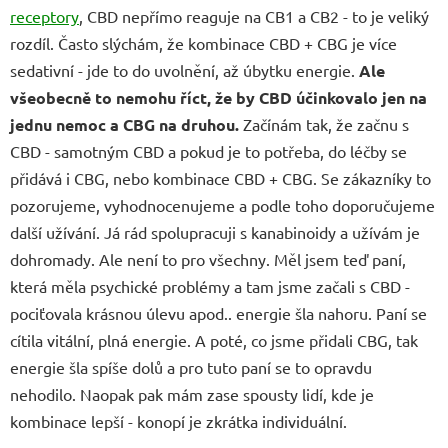
receptory
, CBD nepřímo reaguje na CB1 a CB2 - to je veliký
rozdíl. Často slýchám, že kombinace CBD + CBG je více
sedativní - jde to do uvolnění, až úbytku energie.
Ale
všeobecně to nemohu říct, že by CBD účinkovalo jen na
jednu nemoc a CBG na druhou.
Začínám tak, že začnu s
CBD - samotným CBD a pokud je to potřeba, do léčby se
přidává i CBG, nebo kombinace CBD + CBG. Se zákazníky to
pozorujeme, vyhodnocenujeme a podle toho doporučujeme
další užívání. Já rád spolupracuji s kanabinoidy a užívám je
dohromady. Ale není to pro všechny. Měl jsem teď paní,
která měla psychické problémy a tam jsme začali s CBD -
pociťovala krásnou úlevu apod.. energie šla nahoru. Paní se
cítila vitální, plná energie. A poté, co jsme přidali CBG, tak
energie šla spíše dolů a pro tuto paní se to opravdu
nehodilo. Naopak pak mám zase spousty lidí, kde je
kombinace lepší - konopí je zkrátka individuální.