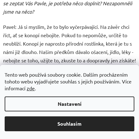
se zeptat Vás Pavle, je potřeba něco doplnit? Nezapomněli
jsme na něco?
Pavel: Já si myslím, že to bylo vyčerpávající. Na závěr chci
říct, ať se konopí nebojíte. Pokud to nepomůže, určitě to
neublíží. Konopí je naprosto přírodní rostlinka, která je tu s
námi již dlouho. Našim předkům dávalo ošacení, jídlo, léky -
nebojte se toho, užijte to, zkuste to a doopravdy jen získáte!
Tento web používá soubory cookie. Dalším procházením
tohoto webu vyjadřujete souhlas s jejich používáním. Více
informací
zde
.
Takže vás zvu k rozhovoru, kde se hodně dozvíte o zázraku
konopí.
Nastavení
Ať vám slouží
:)
.
Souhlasím