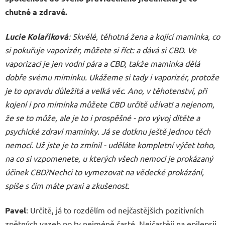
chutné a zdravé.
Lucie Kolaříková
: Skvělé, těhotná žena a kojící maminka, co
si pokuřuje vaporizér, můžete si říct: a dává si CBD. Ve
vaporizaci je jen vodní pára a CBD, takže maminka dělá
dobře svému miminku. Ukážeme si tady i vaporizér, protože
je to opravdu důležitá a velká věc. Ano, v těhotenství, při
kojení i pro miminka můžete CBD určitě užívat! a nejenom,
že se to může, ale je to i prospěšné - pro vývoj dítěte a
psychické zdraví maminky. Já se dotknu ještě jednou těch
nemocí. Už jste je to zmínil - uděláte kompletní výčet toho,
na co si vzpomenete, u kterých všech nemocí je prokázaný
účinek CBD?Nechci to vymezovat na vědecké prokázání,
spíše s čím máte praxi a zkušenost.
Pavel
: Určitě, já to rozdělím od nejčastějších pozitivních
zpětných vazeb po ty nejméně časté. Nejčastěji na epilepsii,