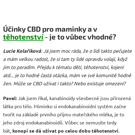
Účinky CBD pro maminky a v
těhotenství
- je to vůbec vhodné?
Lucie Kolaříková
: Já jsem moc ráda, že o lidi takto pečujete
a mám velkou radost, že si tam ty lidé opravdu volají, když
jim to poradím. Přejdu k tématu dětí, těhotenství, kojení
atd... je to hodně častá otázka, mám ve své komunitě hodně
žen. Může se CBD užívat i takto? Nebo existuje omezení?
Pavel:
Jak jsem říkal, kanabinoidy všeobecně jsou přirozená
látka pro tělo. Miminko si endokanabinoidní systém začne
tvořit na základě prvního přijmu mateřského mléka, je to
jeho zdroj endokanabinoidů. Vůbec se nemusíte tedy
bát,
konopí se dá užívat po celou dobu těhotenství
.