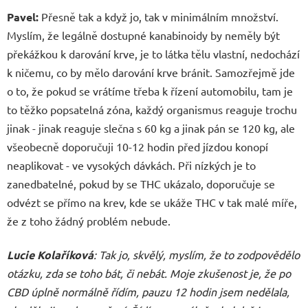
Pavel:
Přesně tak a když jo, tak v minimálním množství.
Myslím, že legálně dostupné kanabinoidy by neměly být
překážkou k darování krve, je to látka tělu vlastní, nedochází
k ničemu, co by mělo darování krve bránit. Samozřejmě jde
o to, že pokud se vrátíme třeba k řízení automobilu, tam je
to těžko popsatelná zóna, každý organismus reaguje trochu
jinak - jinak reaguje slečna s 60 kg a jinak pán se 120 kg, ale
všeobecně doporučuji 10-12 hodin před jízdou konopí
neaplikovat - ve vysokých dávkách. Při nízkých je to
zanedbatelné, pokud by se THC ukázalo, doporučuje se
odvézt se přímo na krev, kde se ukáže THC v tak malé míře,
že z toho žádný problém nebude.
Lucie Kolaříková
: Tak jo, skvělý, myslím, že to zodpovědělo
otázku, zda se toho bát, či nebát. Moje zkušenost je, že po
CBD úplně normálně řídím, pauzu 12 hodin jsem nedělala,