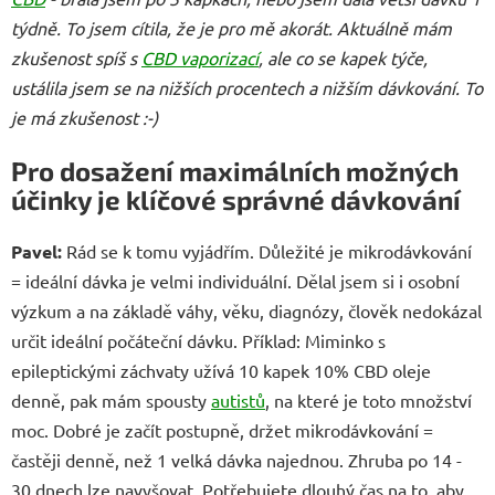
týdně. To jsem cítila, že je pro mě akorát. Aktuálně mám
zkušenost spíš s
CBD vaporizací
, ale co se kapek týče,
ustálila jsem se na nižších procentech a nižším dávkování. To
je má zkušenost :-)
Pro dosažení maximálních možných
účinky je klíčové správné dávkování
Pavel:
Rád se k tomu vyjádřím. Důležité je mikrodávkování
= ideální dávka je velmi individuální. Dělal jsem si i osobní
výzkum a na základě váhy, věku, diagnózy, člověk nedokázal
určit ideální počáteční dávku. Příklad: Miminko s
epileptickými záchvaty užívá 10 kapek 10% CBD oleje
denně, pak mám spousty
autistů
, na které je toto množství
moc. Dobré je začít postupně, držet mikrodávkování =
častěji denně, než 1 velká dávka najednou. Zhruba po 14 -
30 dnech lze navyšovat. Potřebujete dlouhý čas na to, aby