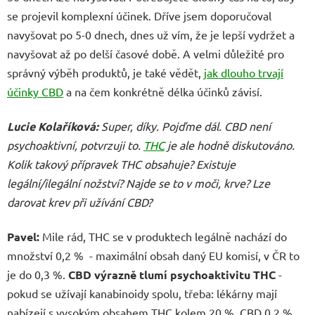
se projevil komplexní účinek. Dříve jsem doporučoval
navyšovat po 5-0 dnech, dnes už vím, že je lepší vydržet a
navyšovat až po delší časové době. A velmi důležité pro
správný výběh produktů, je také vědět,
jak dlouho trvají
účinky CBD
a na čem konkrétně délka účinků závisí.
Lucie Kolaříková
:
Super, díky. Pojďme dál. CBD není
psychoaktivní, potvrzuji to.
THC
je ale hodně diskutováno.
Kolik takový přípravek THC obsahuje? Existuje
legální/ilegální nožství? Najde se to v moči, krve? Lze
darovat krev při užívání CBD?
Pavel:
Mile rád, THC se v produktech legálně nachází do
množství 0,2 % - maximální obsah daný EU komisí, v ČR to
je do 0,3 %.
CBD výrazně tlumí psychoaktivitu THC
-
pokud se užívají kanabinoidy spolu, třeba: lékárny mají
nabízejí s vysokým obsahem THC kolem 20 %, CBD 0,2 %