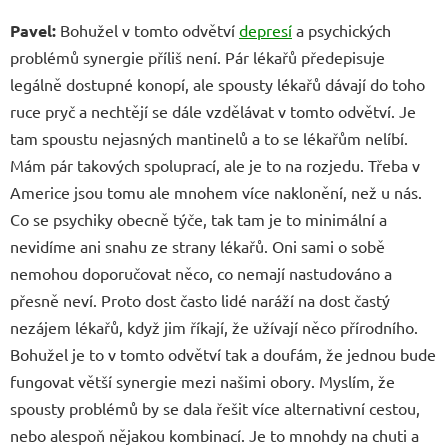
Pavel:
Bohužel v tomto odvětví
depresí
a psychických
problémů synergie příliš není. Pár lékařů předepisuje
legálně dostupné konopí, ale spousty lékařů dávají do toho
ruce pryč a nechtějí se dále vzdělávat v tomto odvětví. Je
tam spoustu nejasných mantinelů a to se lékařům nelíbí.
Mám pár takových spoluprací, ale je to na rozjedu. Třeba v
Americe jsou tomu ale mnohem více naklonění, než u nás.
Co se psychiky obecně týče, tak tam je to minimální a
nevidíme ani snahu ze strany lékařů. Oni sami o sobě
nemohou doporučovat něco, co nemají nastudováno a
přesně neví. Proto dost často lidé naráží na dost častý
nezájem lékařů, když jim říkají, že užívají něco přírodního.
Bohužel je to v tomto odvětví tak a doufám, že jednou bude
fungovat větší synergie mezi našimi obory. Myslím, že
spousty problémů by se dala řešit více alternativní cestou,
nebo alespoň nějakou kombinací. Je to mnohdy na chuti a