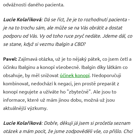
odvážnosti daného pacienta.
Lucie Kolaříková
: Dá se říct, že je to rozhodnutí pacienta -
je na to trochu sám, ale může se na Vás obrátit a dostat
podporu od Vás. Vy od toho ruce pryč nedáte. Jdeme dál, co
se stane, když si vezmu Ibalgin a CBD?
Pavel:
Zajímavá otázka, už je to nějaký pátek, co jsem četl a
účinku Ibalginu a konopí všeobecně. Ibalgin díky látkám co
obsahuje, by měl snižovat
účinek konopí
. Nedoporučuji
kombinovat, nedochází k negaci, jen prostě preparát z
konopí negujete a užíváte ho "zbytečně". Ale jsou to
informace, které už mám jinou dobu, možná už jsou
aktuálnější výzkumy.
Lucie Kolaříková
: Dobře, děkuji já jsem si pročetla seznam
otázek a mám pocit, že jsme zodpověděli vše, co přišlo. Chci