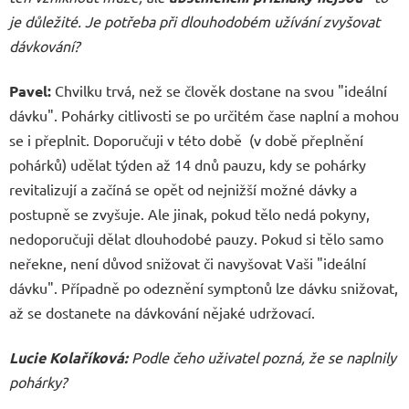
je důležité. Je potřeba při dlouhodobém užívání zvyšovat
dávkování?
Pavel:
Chvilku trvá, než se člověk dostane na svou "ideální
dávku". Pohárky citlivosti se po určitém čase naplní a mohou
se i přeplnit. Doporučuji v této době (v době přeplnění
pohárků) udělat týden až 14 dnů pauzu, kdy se pohárky
revitalizují a začíná se opět od nejnižší možné dávky a
postupně se zvyšuje. Ale jinak, pokud tělo nedá pokyny,
nedoporučuji dělat dlouhodobé pauzy. Pokud si tělo samo
neřekne, není důvod snižovat či navyšovat Vaši "ideální
dávku". Případně po odeznění symptonů lze dávku snižovat,
až se dostanete na dávkování nějaké udržovací.
Lucie Kolaříková
:
Podle čeho uživatel pozná, že se naplnily
pohárky?