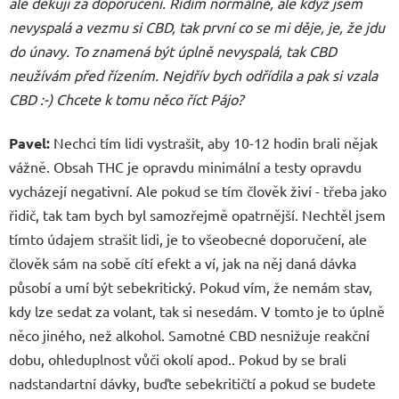
ale děkuji za doporučení. Řídím normálně, ale když jsem
nevyspalá a vezmu si CBD, tak první co se mi děje, je, že jdu
do únavy. To znamená být úplně nevyspalá, tak CBD
neužívám před řízením. Nejdřív bych odřídila a pak si vzala
CBD :-) Chcete k tomu něco říct Pájo?
Pavel:
Nechci tím lidi vystrašit, aby 10-12 hodin brali nějak
vážně. Obsah THC je opravdu minimální a testy opravdu
vycházejí negativní. Ale pokud se tím člověk živí - třeba jako
řidič, tak tam bych byl samozřejmě opatrnější. Nechtěl jsem
tímto údajem strašit lidi, je to všeobecné doporučení, ale
člověk sám na sobě cítí efekt a ví, jak na něj daná dávka
působí a umí být sebekritický. Pokud vím, že nemám stav,
kdy lze sedat za volant, tak si nesedám. V tomto je to úplně
něco jiného, než alkohol. Samotné CBD nesnižuje reakční
dobu, ohleduplnost vůči okolí apod.. Pokud by se brali
nadstandartní dávky, buďte sebekritičtí a pokud se budete