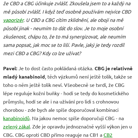
že CBD a CBG účinkuje zvlášť. Zkoušela jsem to a každý na
mě působí zvlášť. I když teď osobně používám nejvíce CBD
vaporizér
. U CBD a CBG cítím zklidnění, ale obojí na mě
působí jinak - neumím to dát do slov. Je to moje osobní
zkušenost, chápu to, že to má synergizovat, ale neumím
sama popsat, jak moc se to liší. Pavle, jaký je tedy rozdíl
mezi CBD a CBG? Kdy co lze užívat?
Pavel:
Je to dost často pokládaná otázka.
CBG je relativně
mladý kanabinoid
, těch výzkumů není ještě tolik, takže se
toho o něm ještě tolik neví. Všeobecně se tvrdí, že CBG
lépe reguluje kožní buňky - hodí se tedy do kosmetického
průmyslu, hodí se ale i na užívání pro lidi s crohnovou
chorobou - zde bych ale spíše doporučoval kombinaci
kanabinoidů
. Na jakou nemoc spíše doporučuji CBG - na
zelený zákal
. Zde je opravdu jednoznačně vyšší výkon jen u
CBG. CBG oproti CBD přímo reaguje na CB1 a
CB2