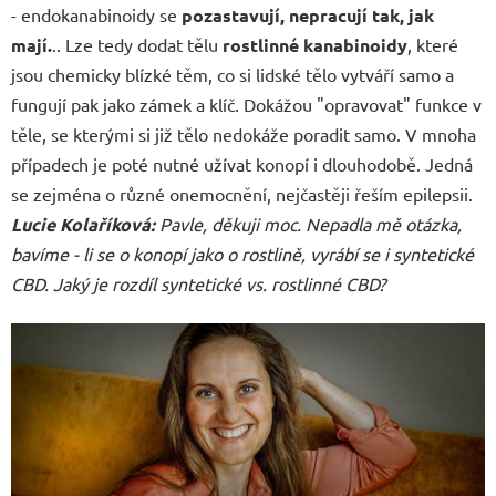
- endokanabinoidy se
pozastavují, nepracují tak, jak
mají.
.. Lze tedy dodat tělu
rostlinné
kanabinoidy
, které
jsou chemicky blízké těm, co si lidské tělo vytváří samo a
fungují pak jako zámek a klíč. Dokážou "opravovat" funkce v
těle, se kterými si již tělo nedokáže poradit samo. V mnoha
případech je poté nutné užívat konopí i dlouhodobě. Jedná
se zejména o různé onemocnění, nejčastěji řeším epilepsii.
Lucie Kolaříková
:
Pavle, děkuji moc. Nepadla mě otázka,
bavíme - li se o konopí jako o rostlině, vyrábí se i syntetické
CBD. Jaký je rozdíl syntetické vs. rostlinné CBD?