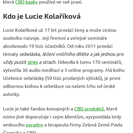
která
CBD kapky
používá ve své praxi.
Kdo je Lucie Kolaříková
Lucie Kolaříková už 17 let provází ženy a muže cestou
osobního rozvoje. Její firemní a veřejné semináře
absolvovalo 19 tisíc účastníků. Od roku 2011 provází
tématy
sebeláska, léčení vnitřního dítěte a jak jednou pro
vždy pustit
stres
a strach
. Odvedla k tomu 170 seminářů,
vytvořila 30 audio meditací a 3 online programy. Má knihu
Učebnice sebelásky (50 tisíc prodaných výtisků), je první
odbornou knihou k sebelásce na našem trhu od české
autorky.
Lucie je také fandou konopných a
CBD produktů
, které
mimo jiné doporučuje i svým klientům, vyzpovídala tedy
vedoucího
poradny
a terapeuta firmy Zelená Země Pavla
Čermáka o CBD.