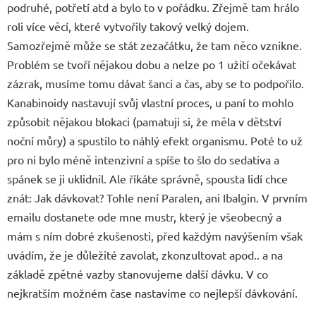
podruhé, potřetí atd a bylo to v pořádku. Zřejmě tam hrálo
roli více věcí, které vytvořily takový velký dojem.
Samozřejmě může se stát zezačátku, že tam něco vznikne.
Problém se tvoří nějakou dobu a nelze po 1 užití očekávat
zázrak, musíme tomu dávat šanci a čas, aby se to podpořilo.
Kanabinoidy nastavují svůj vlastní proces, u paní to mohlo
způsobit nějakou blokaci (pamatuji si, že měla v dětství
noční můry) a spustilo to náhlý efekt organismu. Poté to už
pro ni bylo méně intenzivní a spíše to šlo do sedativa a
spánek se ji uklidnil. Ale říkáte správně, spousta lidí chce
znát: Jak dávkovat? Tohle není Paralen, ani Ibalgin. V prvním
emailu dostanete ode mne mustr, který je všeobecný a
mám s ním dobré zkušenosti, před každým navýšením však
uvádím, že je důležité zavolat, zkonzultovat apod.. a na
základě zpětné vazby stanovujeme další dávku. V co
nejkratším možném čase nastavíme co nejlepší dávkování.