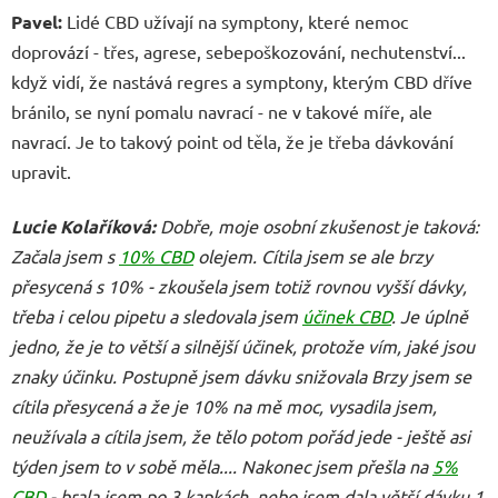
Pavel:
Lidé CBD užívají na symptony, které nemoc
doprovází - třes, agrese, sebepoškozování, nechutenství...
když vidí, že nastává regres a symptony, kterým CBD dříve
bránilo, se nyní pomalu navrací - ne v takové míře, ale
navrací. Je to takový point od těla, že je třeba dávkování
upravit.
Lucie Kolaříková
:
Dobře, moje osobní zkušenost je taková:
Začala jsem s
10% CBD
olejem. Cítila jsem se ale brzy
přesycená s 10% - zkoušela jsem totiž rovnou vyšší dávky,
třeba i celou pipetu a sledovala jsem
účinek CBD
. Je úplně
jedno, že je to větší a silnější účinek, protože vím, jaké jsou
znaky účinku. Postupně jsem dávku snižovala Brzy jsem se
cítila přesycená a že je 10% na mě moc, vysadila jsem,
neužívala a cítila jsem, že tělo potom pořád jede - ještě asi
týden jsem to v sobě měla.... Nakonec jsem přešla na
5%
CBD
- brala jsem po 3 kapkách, nebo jsem dala větší dávku 1