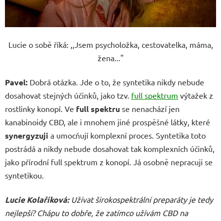
Lucie o sobě říká: ,,Jsem psycholožka, cestovatelka, máma,
žena..."
Pavel:
Dobrá otázka. Jde o to, že syntetika nikdy nebude
dosahovat stejných účinků, jako tzv.
full spektrum
výtažek z
rostlinky konopí. Ve
full spektru
se nenachází jen
kanabinoidy CBD, ale i mnohem jiné prospěšné látky, které
synergyzuji
a umocňují komplexní proces. Syntetika toto
postrádá a nikdy nebude dosahovat tak komplexních účinků,
jako přírodní full spektrum z konopí. Já osobně nepracuji se
syntetikou.
Lucie Kolaříková
:
Užívat širokospektrální preparáty je tedy
nejlepší? Chápu to dobře, že zatímco užívám CBD na