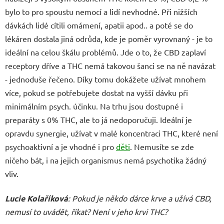
bylo to pro spoustu nemocí a lidí nevhodné. Při nižších
dávkách lidé cítili omámení, apatii apod.. a poté se do
lékáren dostala jiná odrůda, kde je poměr vyrovnaný - je to
ideální na celou škálu problémů. Jde o to, že CBD zaplaví
receptory dříve a THC nemá takovou šanci se na ně navázat
- jednoduše řečeno. Díky tomu dokážete užívat mnohem
více, pokud se potřebujete dostat na vyšší dávku při
minimálním psych. účinku. Na trhu jsou dostupné i
preparáty s 0% THC, ale to já nedoporučuji. Ideální je
opravdu synergie, užívat v malé koncentraci THC, které není
psychoaktivní a je vhodné i pro
děti
. Nemusíte se zde
ničeho bát, i na jejich organismus nemá psychotika žádný
vliv.
Lucie Kolaříková
: Pokud je někdo dárce krve a užívá CBD,
nemusí to uvádět, říkat? Není v jeho krvi THC?