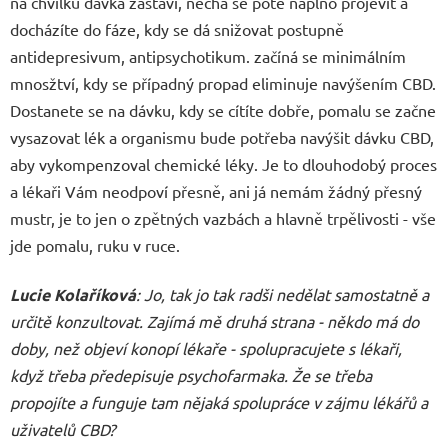
na chvilku dávka zastaví, nechá se poté naplno projevit a
docházíte do fáze, kdy se dá snižovat postupně
antidepresivum, antipsychotikum. začíná se minimálním
mnosžtví, kdy se případný propad eliminuje navýšením CBD.
Dostanete se na dávku, kdy se cítíte dobře, pomalu se začne
vysazovat lék a organismu bude potřeba navýšit dávku CBD,
aby vykompenzoval chemické léky. Je to dlouhodobý proces
a lékaři Vám neodpoví přesně, ani já nemám žádný přesný
mustr, je to jen o zpětných vazbách a hlavně trpělivosti - vše
jde pomalu, ruku v ruce.
Lucie Kolaříková
: Jo, tak jo tak radši nedělat samostatně a
určitě konzultovat. Zajímá mě druhá strana - někdo má do
doby, než objeví konopí lékaře - spolupracujete s lékaři,
když třeba předepisuje psychofarmaka. Že se třeba
propojíte a funguje tam nějaká spolupráce v zájmu lékářů a
uživatelů CBD?