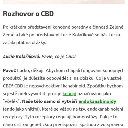
Rozhovor o CBD
Po krátkém představení konopné poradny a činnosti Zelené
Země a také po představení Lucie Kolaříkové se nás Lucka
začala ptát na otázky:
Lucie Kolaříková:
Pavle, co je CBD?
Pavel:
Lucko, děkuji. Abychom chápali fungování konopných
produktů, je důležité odpovědět si na otázku: Co je vlastně
CBD? CBD je nepsychoaktivní kanabinoid. Zpočátku bychom
si ještě měli vysvětlit, proč je
konopí
označováno jako
"všelék".
Naše tělo samo si vytváří
endokanabinoidy
(endo jako vnitřní), které se vážou na tzv. endokanabinoidní
receptory. Tyto receptory regulují homeostázy. Pak je to
dáno určitou genetickou predispozicí, špatnou životsprávou