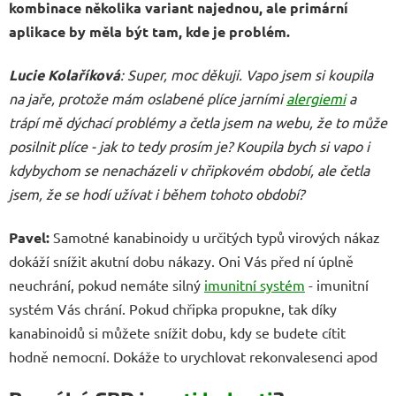
kombinace několika variant najednou, ale primární
aplikace by měla být tam, kde je problém.
Lucie Kolaříková
: Super, moc děkuji. Vapo jsem si koupila
na jaře, protože mám oslabené plíce jarními
alergiemi
a
trápí mě dýchací problémy a četla jsem na webu, že to může
posilnit plíce - jak to tedy prosím je? Koupila bych si vapo i
kdybychom se nenacházeli v chřipkovém období, ale četla
jsem, že se hodí užívat i během tohoto období?
Pavel:
Samotné kanabinoidy u určitých typů virových nákaz
dokáží snížit akutní dobu nákazy. Oni Vás před ní úplně
neuchrání, pokud nemáte silný
imunitní systém
- imunitní
systém Vás chrání. Pokud chřipka propukne, tak díky
kanabinoidů si můžete snížit dobu, kdy se budete cítit
hodně nemocní. Dokáže to urychlovat rekonvalesenci apod