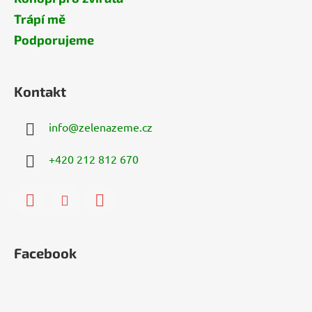
Trápí mě
Podporujeme
Kontakt
info
@
zelenazeme.cz
+420 212 812 670
Facebook