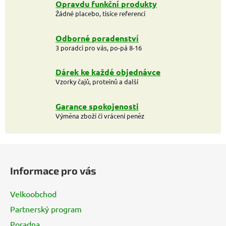
Opravdu funkční produkty
Žádné placebo, tisíce referencí
Odborné poradenství
3 poradci pro vás, po-pá 8-16
Dárek ke každé objednávce
Vzorky čajů, proteinů a další
Garance spokojenosti
Výměna zboží či vrácení peněz
Z
á
Informace pro vás
p
a
Velkoobchod
t
Partnerský program
í
Poradna