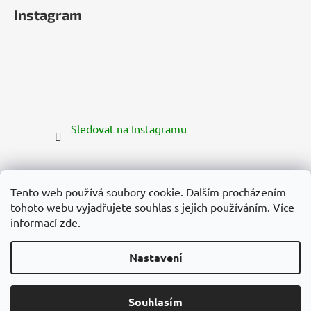
Instagram
Sledovat na Instagramu
Tento web používá soubory cookie. Dalším procházením
tohoto webu vyjadřujete souhlas s jejich používáním. Více
informací
zde
.
Nastavení
Vytvořil Shoptet Premium
Copyright 2026
Zelená Země
. Všechna práva vyhrazena.
Souhlasím
Upravit nastavení cookies