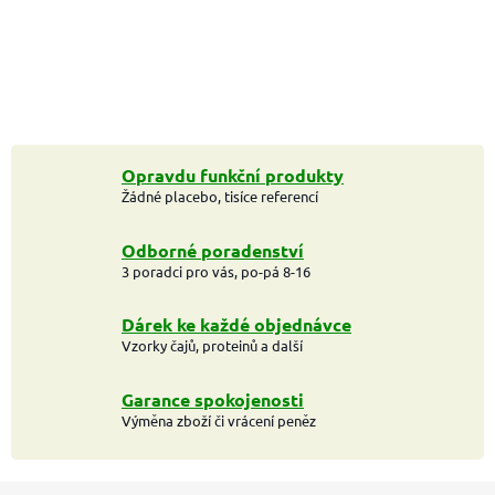
Opravdu funkční produkty
Žádné placebo, tisíce referencí
Odborné poradenství
3 poradci pro vás, po-pá 8-16
Dárek ke každé objednávce
Vzorky čajů, proteinů a další
Garance spokojenosti
Výměna zboží či vrácení peněz
Z