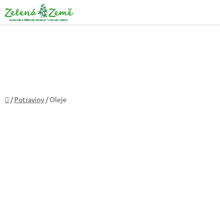
Přejít
na
obsah
Domů
/
Potraviny
/
Oleje