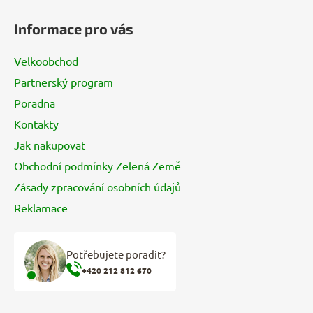
á
Informace pro vás
p
a
Velkoobchod
t
Partnerský program
í
Poradna
Kontakty
Jak nakupovat
Obchodní podmínky Zelená Země
Zásady zpracování osobních údajů
Reklamace
Potřebujete poradit?
+420 212 812 670