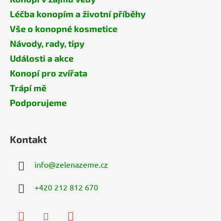
Léčba konopím a životní příběhy
Vše o konopné kosmetice
Návody, rady, tipy
Události a akce
Konopí pro zvířata
Trápí mě
Podporujeme
Kontakt
info
@
zelenazeme.cz
+420 212 812 670