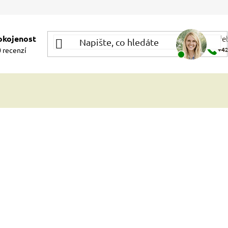
okojenost
Potře
 recenzí
+42