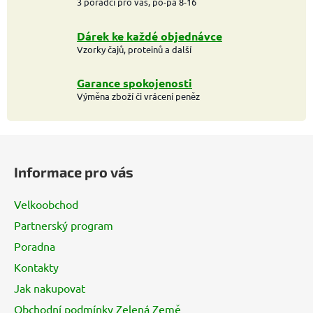
3 poradci pro vás, po-pá 8-16
Dárek ke každé objednávce
Vzorky čajů, proteinů a další
Garance spokojenosti
Výměna zboží či vrácení peněz
Z
á
Informace pro vás
p
a
Velkoobchod
t
Partnerský program
í
Poradna
Kontakty
Jak nakupovat
Obchodní podmínky Zelená Země