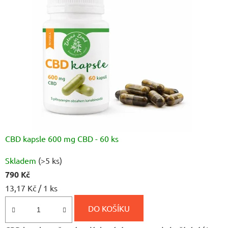
CBD kapsle 600 mg CBD - 60 ks
Průměrné
Skladem
(>5 ks)
hodnocení
790 Kč
produktu
Měrná
13,17 Kč / 1 ks
je
cena:
4,9
DO KOŠÍKU
z