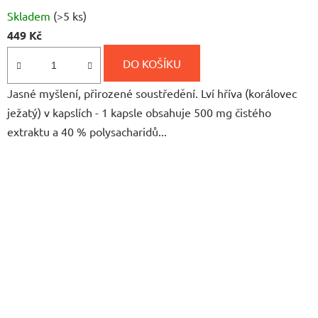
Průměrné
Skladem
(>5 ks)
hodnocení
449 Kč
produktu
je
DO KOŠÍKU
5,0
Jasné myšlení, přirozené soustředění. Lví hříva (korálovec
z
ježatý) v kapslích - 1 kapsle obsahuje 500 mg čistého
5
extraktu a 40 % polysacharidů...
hvězdiček.