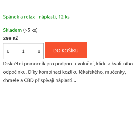
Spánek a relax - náplasti, 12 ks
Průměrné
Skladem
(>5 ks)
hodnocení
299 Kč
produktu
je
DO KOŠÍKU
5,0
Diskrétní pomocník pro podporu uvolnění, klidu a kvalitního
z
odpočinku. Díky kombinaci kozlíku lékařského, mučenky,
5
chmele a CBD přispívají náplasti...
hvězdiček.