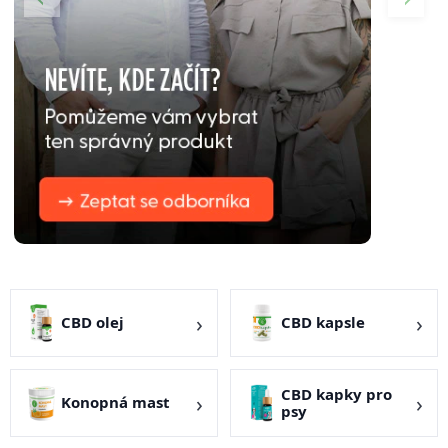
CBD olej
CBD kapsle
CBD kapky pro
Konopná mast
psy