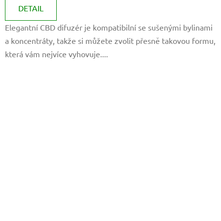
je
DETAIL
5,0
Elegantní CBD difuzér je kompatibilní se sušenými bylinami
z
a koncentráty, takže si můžete zvolit přesně takovou formu,
5
která vám nejvíce vyhovuje....
hvězdiček.