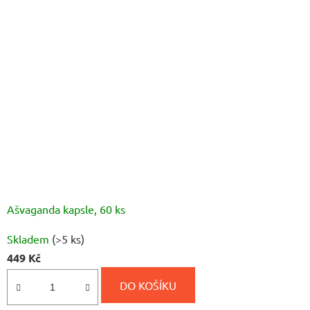
Ašvaganda kapsle, 60 ks
Průměrné
Skladem
(>5 ks)
hodnocení
449 Kč
produktu
je
DO KOŠÍKU
5,0