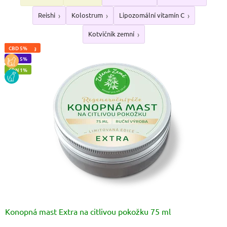
Reishi
Kolostrum
Lipozomální vitamín C
Kotvičník zemní
CBD 10%
CBD 600mg
CBD 10%
CBD 5%
CBG 5%
VEGAN
KOCKA
CBN 1%
PES
Konopná mast Extra na citlivou pokožku 75 ml
Průměrné