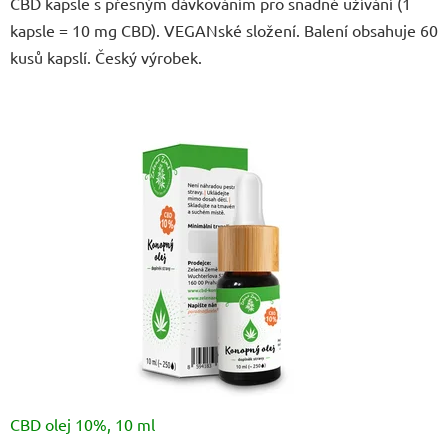
CBD kapsle s přesným dávkováním pro snadné užívání (1
5
kapsle = 10 mg CBD). VEGANské složení. Balení obsahuje 60
hvězdiček.
kusů kapslí. Český výrobek.
CBD olej 10%, 10 ml