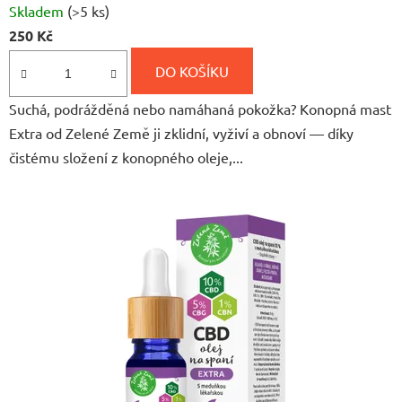
Skladem
(>5 ks)
hodnocení
250 Kč
produktu
je
DO KOŠÍKU
5,0
Suchá, podrážděná nebo namáhaná pokožka? Konopná mast
z
Extra od Zelené Země ji zklidní, vyživí a obnoví — díky
5
čistému složení z konopného oleje,...
hvězdiček.