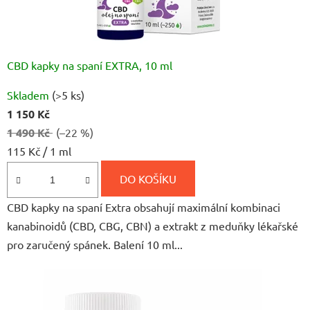
CBD kapky na spaní EXTRA, 10 ml
Průměrné
Skladem
(>5 ks)
hodnocení
1 150 Kč
produktu
1 490 Kč
(–22 %)
je
Měrná
115 Kč / 1 ml
4,9
cena:
z
DO KOŠÍKU
5
CBD kapky na spaní Extra obsahují maximální kombinaci
hvězdiček.
kanabinoidů (CBD, CBG, CBN) a extrakt z meduňky lékařské
pro zaručený spánek. Balení 10 ml...