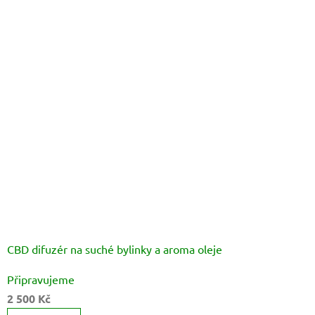
CBD difuzér na suché bylinky a aroma oleje
Průměrné
Připravujeme
hodnocení
2 500 Kč
produktu