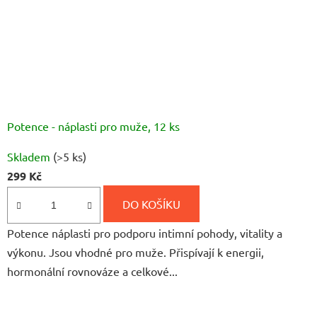
Potence - náplasti pro muže, 12 ks
Průměrné
Skladem
(>5 ks)
hodnocení
299 Kč
produktu
je
DO KOŠÍKU
5,0
Potence náplasti pro podporu intimní pohody, vitality a
z
výkonu. Jsou vhodné pro muže. Přispívají k energii,
5
hormonální rovnováze a celkové...
hvězdiček.