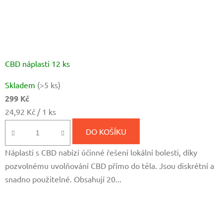
CBD náplasti 12 ks
Průměrné
Skladem
(>5 ks)
hodnocení
299 Kč
produktu
Měrná
24,92 Kč / 1 ks
je
cena:
4,5
DO KOŠÍKU
z
Náplasti s CBD nabízí účinné řešení lokální bolesti, díky
5
pozvolnému uvolňování CBD přímo do těla. Jsou diskrétní a
hvězdiček.
snadno použitelné. Obsahují 20...