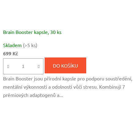
Brain Booster kapsle, 30 ks
Průměrné
Skladem
(>5 ks)
hodnocení
699 Kč
produktu
je
DO KOŠÍKU
5,0
Brain Booster jsou přírodní kapsle pro podporu soustředění,
z
mentální výkonnosti a odolnosti vůči stresu. Kombinují 7
5
prémiových adaptogenů a...
hvězdiček.