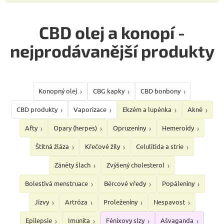
CBD olej a konopí -
nejprodávanější produkty
Konopný olej
CBG kapky
CBD bonbony
CBD produkty
Vaporizace
Ekzém a lupénka
Akné
Afty
Opary (herpes)
Opruzeniny
Hemeroidy
Štítná žláza
Křečové žíly
Celulitida a strie
Záněty šlach
Zvýšený cholesterol
Bolestivá menstruace
Bércové vředy
Popáleniny
Jizvy
Artróza
Proleženiny
Nespavost
Epilepsie
Imunita
Fénixovy slzy
Ašvaganda