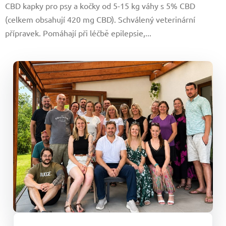
CBD kapky pro psy a kočky od 5-15 kg váhy s 5% CBD
5
(celkem obsahují 420 mg CBD). Schválený veterinární
hvězdiček.
přípravek. Pomáhají při léčbě epilepsie,...