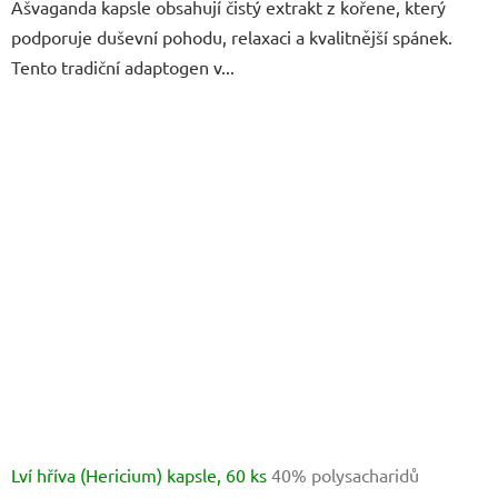
Ašvaganda kapsle obsahují čistý extrakt z kořene, který
z
podporuje duševní pohodu, relaxaci a kvalitnější spánek.
5
Tento tradiční adaptogen v...
hvězdiček.
Lví hříva (Hericium) kapsle, 60 ks
40% polysacharidů