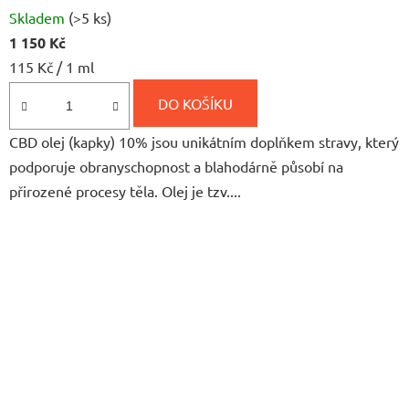
Průměrné
Skladem
(>5 ks)
hodnocení
1 150 Kč
produktu
Měrná
115 Kč / 1 ml
je
cena:
5,0
DO KOŠÍKU
z
CBD olej (kapky) 10% jsou unikátním doplňkem stravy, který
5
podporuje obranyschopnost a blahodárně působí na
hvězdiček.
přirozené procesy těla. Olej je tzv....