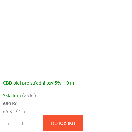
CBD olej pro střední psy 5%, 10 ml
Průměrné
Skladem
(>5 ks)
hodnocení
660 Kč
produktu
Měrná
66 Kč / 1 ml
je
cena:
5,0
DO KOŠÍKU
z